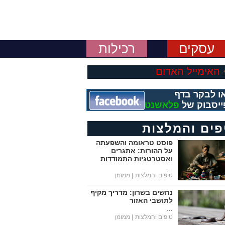
עסקים
רכילות
האימייל האדום
ו לבקר בדף
ייסבוק של
פלאשנט
פים והמלצות
פוסט טראומה והשפעתה
על ההורות: אתגרים
ואסטרטגיות התמודדות
...
טיפים והמלצות
| ממומן
נחשים בשרון: מדריך מקיף
לתושבי האזור
...
טיפים והמלצות
| ממומן