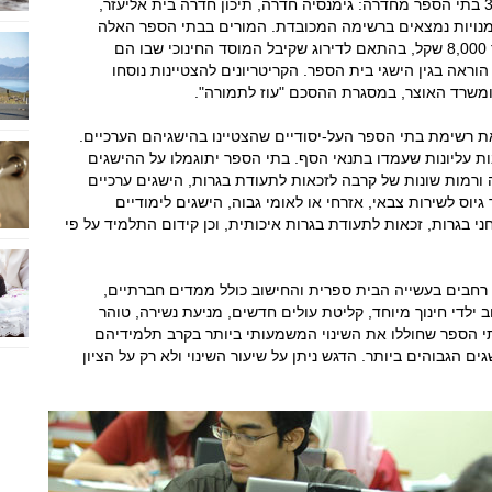
החברתיים והלימודיים בשנת הלימודים תשע"ו. 3 בתי הספר מחדרה: גימנסיה חדרה, תיכון חדרה בית אליעזר,
אמנויות נמצאים ברשימה המכובדת. המורים בבתי הספר האלה
יקבלו במשכורתם הקרובה תוספת של 3,000 עד 8,000 שקל, בהתאם לדירוג שקיבל המוסד החינוכי שבו הם
ראה בגין הישגי בית הספר. הקריטריונים להצטיינות נוסחו
 ומשרד האוצר, במסגרת ההסכם "עוז לתמורה".
 רשימת בתי הספר העל-יסודיים שהצטיינו בהישגיהם הערכיים.
הספר הזוכים נבחרו מתוך כ-700 חטיבות עליונות שעמדו בתנאי הסף. בתי הספר יתוגמלו על ההישגים
ורמות שונות של קרבה לזכאות לתעודת בגרות, הישגים ערכיים
יוס לשירות צבאי, אזרחי או לאומי גבוה, הישגים לימודיים
י בגרות, זכאות לתעודת בגרות איכותית, וכן קידום התלמיד על פי
רחבים בעשייה הבית ספרית והחישוב כולל ממדים חברתיים,
 ילדי חינוך מיוחד, קליטת עולים חדשים, מניעת נשירה, טוהר
בתי הספר שחוללו את השינוי המשמעותי ביותר בקרב תלמידיהם
 הגבוהים ביותר. הדגש ניתן על שיעור השינוי ולא רק על הציון