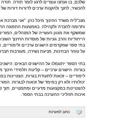
שלכם, בו אנחנו עוצרים לרגע לומר תודה. תודה
להכשיר, לחנך ולהקנות ערכים לדורות דורות של נ
מנכ"לית משרד החינוך מיכל כהן: "אני מברכת את
ותרומה לחברה ולקהילה. באמצעות התמונה החינ
שמשקף את מגוון העשייה של המנהלים, המורים 
הייחודיות והרב גוניות של מוסדות החינוך השונ
בתי ספר שמקדמים הישגים ערכיים ולימודיים, א
על טוהר הבחינות, מניעת נשירה, מעורבות חברתי
בתי הספר יתוגמלו על ההישגים הבאים: הישגים
בגרות. הישגים ערכיים – קליטת תלמידי חינוך מי
לימודיים – זכאות לתעודת בגרות, הצטיינות במב
יכולותיו ולא רק במימד של זכאות לבגרות. המור
להצטיינות במקצועות מדעיים ומתמטיים, תוך ק
איכות תהליכי ההערכה בבתי הספר.
כתוב למערכת