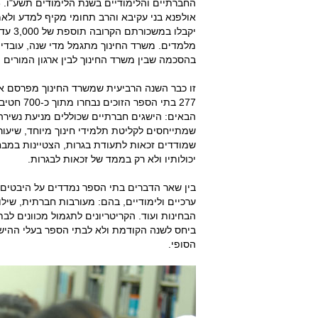
אולפנא בני עקיבא והרב תחומי מקיף למדע ול
מלמדים. משרד החינוך מתגמל מדי שנה, עובדי הו
בהסכמה שבין משרד החינוך לבין ארגון המורים
זו כבר השנה הרביעית שמשרד החינוך מפרסם את
277 בתי 
הבאים: הישגים חברתיים שכוללים מניעת נשירה 
שמתייחסים לקליטת תלמידי חינוך מיוחד, שיעור ג
שמודדים זכאות לתעודת בגרות, הצטיינות במבחנ
יכולותיו ולא רק בממד של זכאות לבגרות.
בין שאר הדברים בתי הספר נמדדים על היבטים 
ערכיים ולימודיים, בהם: מעורבות חברתית, שילוב
הבחינות ועוד. הקריטריונים לתגמול מכוונים ל
ביחס לשנה הקודמת ולא לבתי הספר בעלי ההישגים
הסופי.