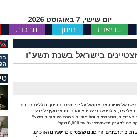
יום שישי, 7 באוגוסט 2026
בריאות
חינוך
תרבות
צטיינים בישראל בשנת תשע"ו
בוא
הפ
טי
ישראל שפורסמה אתמול על ידי משרד החינוך נכללים גם בתי
ת אליעזר, אולפנא בני עקיבא והרב תחומי מקיף למדע
ם הערכיים, החברתיים והלימודיים בשנת הלימודים תשע"ו.
למענק חד-פעמי של עד 8,000 שקל
משרד החינוך פרסם אתמול (א') את רשימת 277 חטיבות הביניים והתיכונים שהצטיינו בהישגיהם הערכיים,