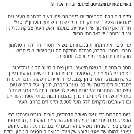
נואמים צעירים ומצטיינים (צילום: דוברות העירייה)
תלמידים מבתי ספר יסודיים בעיר הרשימו מאוד בתחרות העירונית
"הנואם הצעיר", שהתקיימה כמדי שנה בשיתוף מועדון "רוטרי"
חדרה ואגף החינוך של העירייה, במעמד ראש העיר צביקה גנדלמן
ונגיד "רוטרי" ישראל מתי הראל.
עוד כיבדו את התחרות בנוכחותם, נשיא "רוטרי" חדרה דוד סולומון,
חברי "רוטרי" חדרה, מנהלת מחלקת החינוך היסודי שלי הרוש,
מפקחת בתי הספר מימי וקסלר ונוספים.
מטרות תחרות "הנואם הצעיר" הינן פיתוח כושר הביטוי והדיבור
בפומבי של תלמידים, הטמעת תרבות הדיבור והשיח, הבעת רעיון
באופן מובנה, רהוט ובזמן קצוב, עידוד וקידום השפה העברית, עידוד
לסבלנות ולסובלנות של בני נוער בחברה, חינוך ועידוד להישגיות
ומצוינות. התחרות העירונית היא שלב אחרון בתהליך ארוך שהחל
בתחילת שנת הלימודים, הכרוך בהכנות רבות בבתי הספר היסודיים
ובו מעורבים ולוקחים חלק מעל 3,000 תלמידים ברחבי העיר.
ביום התחרות גדשו את האולם תלמידים, הורים, מורים ומנהלי בתי
הספר, ונהנו מתחרות ברמה גבוהה. הנואמים הצעירים, מבתי ספר
שונים בעיר, שבחרו נושאים הקרובים לליבם, כמו מנהיגות, מימוש
עצמי, דמותו של יאנוש קורצ'אק ועוד. הנואמים הפגינו ביטחון, יכולת