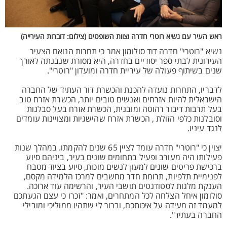
ראש העיר עם נשיא רוטרי חדרה וצוות השופטים (צילום: דוברות העירייה)
נשיא "רוטרי" חדרה דוד סולומון אמר כי תחרות הנואם הצעיר
העירונית לבתי ספר יסודיים בחדרה, היא מסורת שנבנתה לאורך
שנים בשיתוף פעולה של עיריית חדרה ומועדון "רוטרי".
לדבריו, התחרות נועדה להכנת והכשרת דור העתיד של החברה
הישראלית להיות אזרחים ואנשים טובים יותר, הכשרת אזרח טוב
בעל תרבות דיבור רהוטה ומובנית, הכשרת אזרח בעל סבלנות
וסובלנות כלפי הזולת , הכשרת אזרח שהישגיות ומצויינות עומדים
לנגד עיניו.
יצוין כי "רוטרי" חדרה עומד לציין 65 שנים להקמתו. במהלך שנות
פעילותו היה מעורב ופעיל בתחומים שונים בעיר, ביניהם סיוע
ברכישת פריטים שונים למעון לנשים מוכות, סיוע בציוד מטבח
לפנימיית תלפיות, תרומת חדר מחשבים למרכז הלמידה מקסם,
הענקת מלגות לסטודנטים תושבי העיר, והרשימה עוד ארוכה.
סולומון איחל הצלחה לכל המתחרים, ואמר: "זכרו כי עצם הגעתכם
למעמד זה מעידה על איכותכם, וברור לי שתהיו ממוליכי ומובילי
החברה בעתיד".