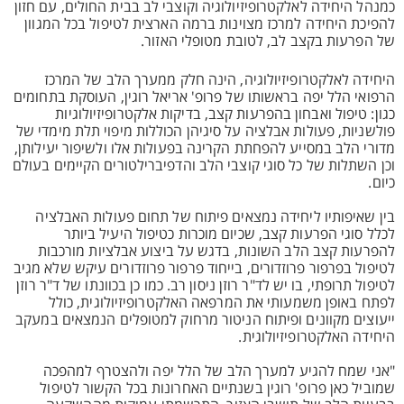
כמנהל היחידה לאלקטרופיזיולוגיה וקוצבי לב בבית החולים, עם חזון
להפיכת היחידה למרכז מצוינות ברמה הארצית לטיפול בכל המגוון
של הפרעות בקצב לב, לטובת מטופלי האזור.
היחידה לאלקטרופיזיולוגיה, הינה חלק ממערך הלב של המרכז
הרפואי הלל יפה בראשותו של פרופ' אריאל רוגין, העוסקת בתחומים
כגון: טיפול ואבחון בהפרעות קצב, בדיקות אלקטרופיזיולוגיות
פולשניות, פעולות אבלציה על סיגיהן הכוללות מיפוי תלת מימדי של
מדורי הלב במסייע להפחתת הקרינה בפעולות אלו ולשיפור יעילותן,
וכן השתלות של כל סוגי קוצבי הלב והדפיברילטורים הקיימים בעולם
כיום.
בין שאיפותיו ליחידה נמצאים פיתוח של תחום פעולות האבלציה
לכלל סוגי הפרעות קצב, שכיום מוכרות כטיפול היעיל ביותר
להפרעות קצב הלב השונות, בדגש על ביצוע אבלציות מורכבות
לטיפול בפרפור פרוזדורים, בייחוד פרפור פרוזדורים עיקש שלא מגיב
לטיפול תרופתי, בו יש לד"ר רוזן ניסון רב. כמו כן בכוונתו של ד"ר רוזן
לפתח באופן משמעותי את המרפאה האלקטרופיזיולוגית, כולל
ייעוצים מקוונים ופיתוח הניטור מרחוק למטופלים הנמצאים במעקב
היחידה האלקטרופיזיולוגית.
"אני שמח להגיע למערך הלב של הלל יפה ולהצטרף למהפכה
שמוביל כאן פרופ' רוגין בשנתיים האחרונות בכל הקשור לטיפול