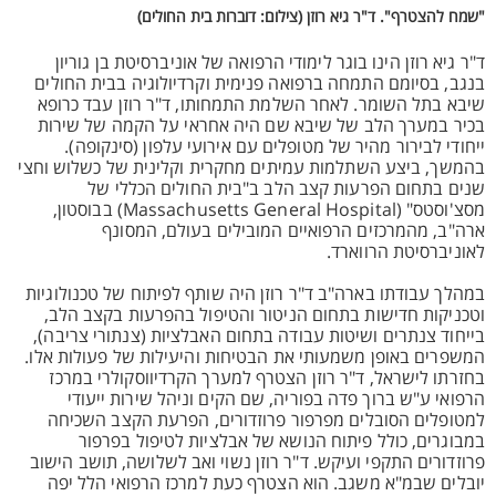
"שמח להצטרף". ד"ר גיא רוזן (צילום: דוברות בית החולים)
ד"ר גיא רוזן הינו בוגר לימודי הרפואה של אוניברסיטת בן גוריון
בנגב, בסיומם התמחה ברפואה פנימית וקרדיולוגיה בבית החולים
שיבא בתל השומר. לאחר השלמת התמחותו, ד"ר רוזן עבד כרופא
בכיר במערך הלב של שיבא שם היה אחראי על הקמה של שירות
ייחודי לבירור מהיר של מטופלים עם אירועי עלפון (סינקופה).
בהמשך, ביצע השתלמות עמיתים מחקרית וקלינית של כשלוש וחצי
שנים בתחום הפרעות קצב הלב ב"בית החולים הכללי של
מסצ'וסטס" (Massachusetts General Hospital) בבוסטון,
ארה"ב, מהמרכזים הרפואיים המובילים בעולם, המסונף
לאוניברסיטת הרווארד.
במהלך עבודתו בארה"ב ד"ר רוזן היה שותף לפיתוח של טכנולוגיות
וטכניקות חדישות בתחום הניטור והטיפול בהפרעות בקצב הלב,
בייחוד צנתרים ושיטות עבודה בתחום האבלציות (צנתורי צריבה),
המשפרים באופן משמעותי את הבטיחות והיעילות של פעולות אלו.
בחזרתו לישראל, ד"ר רוזן הצטרף למערך הקרדיווסקולרי במרכז
הרפואי ע"ש ברוך פדה בפוריה, שם הקים וניהל שירות ייעודי
למטופלים הסובלים מפרפור פרוזדורים, הפרעת הקצב השכיחה
במבוגרים, כולל פיתוח הנושא של אבלציות לטיפול בפרפור
פרוזדורים התקפי ועיקש. ד"ר רוזן נשוי ואב לשלושה, תושב הישוב
יובלים שבמ"א משגב. הוא הצטרף כעת למרכז הרפואי הלל יפה