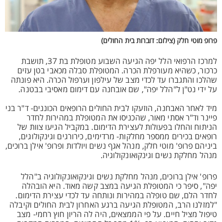
פרופ מוטי חלק (צילום: דוברות בית החולים)
למרכז הרפואי הלל יפה הגיעה השבוע מטופלת בת 37, תושבת
כרכור, כשהיא מעורפלת הכרה. המטופלת סבלה מכאבי בטן עזים
שהלכו והתגברו עד לכדי מצב של עילפון וערפול הכרה. היא פונתה
על ידי נט"ן ל"הלל יפה", שם אובחנה עם דימום מאסיבי בבטנה.
מיד לאחר האבחנה, הוזעקו לבית החולים הרופאים הכוננים- ד"ר בני
פיינר וד"ר אסתי מאור, שהכניסו את המטופלת במהירות לחדר
הניתוח והחלו בפעולות לעצירת הדימום. במקביל הגיעו צוות של
רופאים בכירים ממספר מחלקות- מרדימים, כירורגים וגינקולוגים,
ביניהם פרופ' מוטי חלק, מנהל אגף נשים ויולדות ופרופ' אילן ברוכים,
מנהל מחלקת נשים וגינקואונקולוגיה.
פרופ' אילן ברוכים, מנהל מחלקת נשים וגינקואונקולוגיה ב"הלל
יפה", סיפר כי המטופלת הגיעה במצב קשה מאוד. היא הובהלה
לחדר הלם, שם טופלה במהירות ונותחה עד לכדי עצירת הדימום.
"למזלנו הרב, המטופלת הגיעה ברגע האחרון לבית החולים וקיבלה
טיפול מציל חיים. על פי הממצאים, היה לה הריון חוץ רחמי- מצב