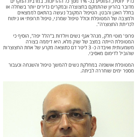
נדיר יחסית, המופיע בכ- 1% מסך כל ההריונות. במרבית המקרים
מדובר בהריון שהתמקם בחצוצרה ובמקרים נדירים יותר בשחלה או
בחלל האגן והבטן. הטיפול המקובל נעשה בהתאם לממצאים
ולמצבה של המטופלת וכולל טיפול שמרני, טיפול תרופתי או ניתוח
לכריתת החצוצרה".
פרופ' מוטי חלק, מנהל אגף נשים ויולדות ב"הלל יפה", הוסיף כי
המטופלת הייתה במצב של שוק מלא. היא דיממה בצורה
משמעותית ואיבדה כ- 3 ליטר דם כתוצאה מקרע של אחת החצוצרות
שהוביל לדימום מאסיבי.
המטופלת אושפזה במחלקת נשים להמשך טיפול והשגחה וכעבור
מספר ימים שוחררה לביתה.