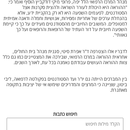
מנהל המרכז הרפואי הלל יפה, פרופ׳ מיקי דודקביץ הוסיף ואמר כי:
"ההוראה היא היכולת לעורר השראה ולהצית סקרנות אצל
הסטודנטים. לפעמים השפעה היא לא רק בהקניית ידע, אלא
בהנחלת ערכים של אחריות ומסירות, אנושיות וחמלה ודאגה אמיתית
למטופלים. המשובים החיוביים מהסטודנטים מעידים על כך כי קיימת
השפעה חיובית על דור העתיד של הרופאות והרופאים ועל כך
גאוותי".
לדבריו אלו הצטרפה ד"ר אפרת סיטי, סגנית מנהל בית החולים,
אחראית ההוראה במרכז הרפואי, שבירכה את המצטיינים כמו גם כלל
צוות ההוראה העושים עבודתם נאמנה בכל עת, לאורך השנים.
בין המברכים הייתה גם יו"ר ועד הסטודנטים בפקולטה לרפואה, ליבי
ביטון, שציינה כי המרצים והמדריכים שימשו אי של יציבות בתקופה
מאתגרת.
חיפוש כתבות