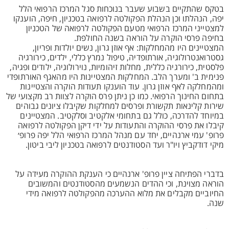
בטקס שהתקיים בשבוע שעבר בנוכחות סגל המרכז הרפואי הלל
יפה, הנהלתו וכן הנהלת הפקולטה לרפואה בטכניון, חיפה, הוענקו
למצטייני המרכז הרפואי מטעם הפקולטה לרפואה של הטכניון
בחיפה פרסי הוקרה על הוראה בשנה החולפת.
המצטיינים היו מהמחלקות: אף אוזן גרון, נשים יולדות ופריון,
גסטרואנטרולוגיה, אורתופדיה, טיפול נמרץ כללי, ילדים, כירורגיה
פלסטית, כירורגיה כללית, מחלות זיהומיות, נוירולוגיה, ילודים ופגיה,
פנימית ב' ומערך הלב. המחלקות המצטיינות היו מהאגף האורתופדי
ומהמחלקה לאף אוזן גרון. עוד הוענקו תעודות הוקרה והצטיינות
בתחום החינוך הרפואי. כמו כן ניתן פרס הוקרה לצוות רב מקצועי של
שירות קלינאות תקשורת ופרסים למחלקות שקיבלו ציונים גבוהים
במיוחד להדרכה, כולל גם בתחומי אלקטיב וסלקטיב. המצטיינים
קיבלו את פרסי ההוקרה והתעודות על ידי דיקן הפקולטה לרפואה
פרופ' עמי ארנהיים, יחד עם מנהל המרכז הרפואי הלל יפה פרופ׳
מיקי דודקביץ ויו"ר ועד הסטודנטים לרפואה בטכניון ליבי ביטון.
בדברי הפתיחה ציין פרופ' ארנהיים כי הענקת ההוקרה מעידה על
הוראה מצוינת, וכי ההדים הנשמעים מהסטודנטים והמשובים
החיוביים מקבלים את מלוא ההערכה מהפקולטה לרפואה מידי
שנה.