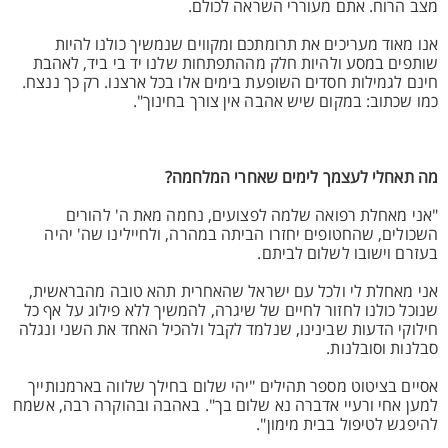
מצב הרוח. אתם מעוררי השראה לכולם.
אנו מאוד מעריכים את תרומתכם ומקווים שנמשיך כולנו להיות
שותפים במסע ולהיות חלק מההתפתחות שלנו יד בי ביד, לאהבת
חינם לגמילות חסדים השופעת בימים אלו בכל ארצנו. רק כך ננצח.
כמו שכתוב: במקום שיש אהבה אין צורך בחינוך".
מה תאחלי לעצמך לימים שאחרי המלחמה?
"אני מאחלת רפואה שלמה לפצועים, נחמה מאת ה' להורים
השכולים, שהחטופים יחזרו הביתה במהרה, ולחיילינו שה' יהיה
בעזרם וישובו לשלום לביתם.
אני מאחלת לי ולכל עם ישראל שהאחרית תהא טובה מהבראשית,
שנוכל כולנו לחזור לחיים של שיגרה, להמשיך ללא פילוג על אף כל
חילוקי הדעות שבינינו, שנלמד לקבל ולהכיל האחד את השני ונגלה
סבלנות וסובלנות.
אסיים בציטוט מספר תהילים "יהי שלום בחילך שלווה בארמנותייך
למען אחי ורעיי אדברה נא שלום בך". באהבה ובהוקרה רבה, אשמח
להיפגש לטיפול בבית מימון".