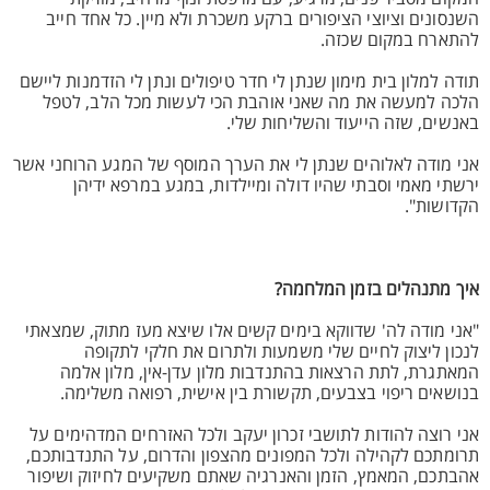
השנסונים וציוצי הציפורים ברקע משכרת ולא מיין. כל אחד חייב
להתארח במקום שכזה.
תודה למלון בית מימון שנתן לי חדר טיפולים ונתן לי הזדמנות ליישם
הלכה למעשה את מה שאני אוהבת הכי לעשות מכל הלב, לטפל
באנשים, שזה הייעוד והשליחות שלי.
אני מודה לאלוהים שנתן לי את הערך המוסף של המגע הרוחני אשר
ירשתי מאמי וסבתי שהיו דולה ומיילדות, במגע במרפא ידיהן
הקדושות".
איך מתנהלים בזמן המלחמה?
"אני מודה לה' שדווקא בימים קשים אלו שיצא מעז מתוק, שמצאתי
לנכון ליצוק לחיים שלי משמעות ולתרום את חלקי לתקופה
המאתגרת, לתת הרצאות בהתנדבות מלון עדן-אין, מלון אלמה
בנושאים ריפוי בצבעים, תקשורת בין אישית, רפואה משלימה.
אני רוצה להודות לתושבי זכרון יעקב ולכל האזרחים המדהימים על
תרומתכם לקהילה ולכל המפונים מהצפון והדרום, על התנדבותכם,
אהבתכם, המאמץ, הזמן והאנרגיה שאתם משקיעים לחיזוק ושיפור