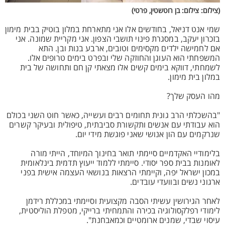
(צילום: צילום: בן רוטשטין, פרטי)
שמי אנט דניאל, בחודשים אלו אני מתארחת במלון בוטיק בבית מימון
בזכרון יעקב, במסגרת פינוי תושבי הצפון. אני מקריית שמונה. אני
אם לחמישה ילדים מקסימים וטובים, ארבע בנות ובן. התא
המשפחתי הוא העוגן והחוזקה שלי ובפרט בימים טרופים אלו.
לשמחתי, דווקא בימים קשים אלו מצאתי קן חם ותחושה של בית
במלון בית מימון.
מהו העסק שלך?
"בהשכלתי הרב גונית תחומים רבים ועשייה, כאשר חוט השני בכולם
הוא עבודתי עם אנשים ותקשורת סביבתית, טיפולית ובעיקר קשרים
שנרקמים עם הון אנושי שאני פוגשת מידי יום.
בלימודיי האקדמיים סיימתי תואר בחינוך המיוחד, הייתי מורה
לאומנות בבית ספר יסודי. סיימתי ללמוד ייעוץ תדמית בינלאומית
במכון ישראל יפה, וקיימתי הרצאות בנושאי העצמה אישית בפני
ארגוני נשים ובוועדי עובדים.
לאחר הגירושין עשיתי הסבה מקצועית וסיימתי במכללת רידמן
לימודי רפלקסולוגיה בכירה והתמחיתי ברייקי, מטפלת הוליסטית,
עיסוי שבדי, שמנים ארומטיים וכמאבחנת".