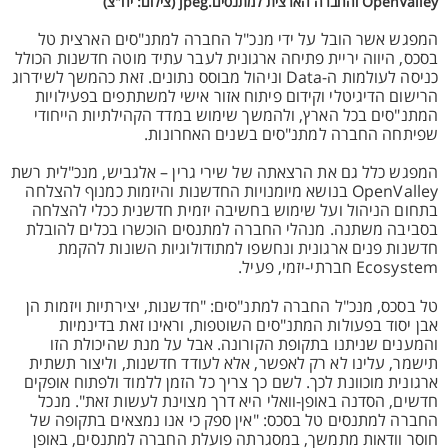
OpenValley והחברה הארצית למתנסים.jpeg (צילום: יח"צ)
המפגש אשר הובל על ידי מנכ"ל החברה למתנ"סים הארצית טל
בסכס, היווה יריית פתיחה ארגונית לעבר עתיד מוטה חדשנות הכולל
כניסה לעולמות ה-Data וניהול מבוסס נתונים. זאת כהמשך לשידרוג
הרישום הדיגיטלי וקידום פיתוח אזור אישי למשתתפים בפעילויות
המתנ"סים בכל הארץ, ולהמשך שימוש במדד הקהילתיות הייחודי
שפיתחה החברה למתנ"סים בשנים האחרונות.
המפגש כלל גם את הרצאתה של שירי גרין – אלגביש, מנכ"לית רשת
OpenValley בנושא מיומנויות החדשנות והיזמות כמנוף להצלחה
בתחום הניהול ועל שימוש בחשיבה יזמית חדשנית ככלי להצלחה
בסביבה משתנה. מנהלי החברה למתנסים הוכשרו בכלים להובלת
חדשנות פנים ארגונית ונחשפו למתודולוגיות השונות להקמת
Ecosystem חברתי-יזמי, פעיל.
טל בסכס, מנכ"ל החברה למתנ"סים: "חדשנות, יצירתיות ויזמות הן
אבן יסוד בפעולות המתנ"סים השוטפות, וראינו זאת בדינמיות
והמענים שניתנו בתקופת הקורונה. אבל על מנת שהיכולת הזו
תישמר, עלינו לא רק לאפשר, אלא לעודד חדשנות, וליצור תשתית
ארגונית מוכוונת לכך. לשם כך צריך כל הזמן ללמוד ולפתוח אופקים
חדשים, הסדנה באופן-וואלי היא דרך מצוינת לעשות זאת". מנכל
החברה למתנסים טל בסכס: "אין ספק כי אנו נמצאים בתקופה של
חוסר וודאות מתמשך, במסגרתה פועלת החברה למתנסים, באופן