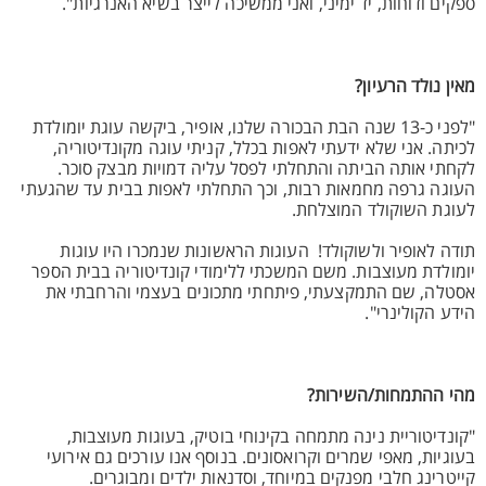
ספקים ודוחות, יד ימיני, ואני ממשיכה לייצר בשיא האנרגיות".
מאין נולד הרעיון?
"לפני כ-13 שנה הבת הבכורה שלנו, אופיר, ביקשה עוגת יומולדת
לכיתה. אני שלא ידעתי לאפות בכלל, קניתי עוגה מקונדיטוריה,
לקחתי אותה הביתה והתחלתי לפסל עליה דמויות מבצק סוכר.
העוגה גרפה מחמאות רבות, וכך התחלתי לאפות בבית עד שהגעתי
לעוגת השוקולד המוצלחת.
תודה לאופיר ולשוקולד! העוגות הראשונות שנמכרו היו עוגות
יומולדת מעוצבות. משם המשכתי ללימודי קונדיטוריה בבית הספר
אסטלה, שם התמקצעתי, פיתחתי מתכונים בעצמי והרחבתי את
הידע הקולינרי".
מהי ההתמחות/השירות?
"קונדיטוריית נינה מתמחה בקינוחי בוטיק, בעוגות מעוצבות,
בעוגיות, מאפי שמרים וקרואסונים. בנוסף אנו עורכים גם אירועי
קייטרינג חלבי מפנקים במיוחד, וסדנאות ילדים ומבוגרים.