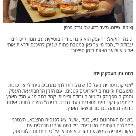
(צילום: צילום: גלעד רדט, שלי גנדל, פרט)
נינה יחזקאל: "העסק הוא קונדיטוריה בוטיקית עם מגוון קינוחים
עבודת יד, הכל מיוצר כאן במטבח פתוח שניתן להיכנס ולראות אותי,
את גיא ושאר הצוות בזמן הייצור".
כמה זמן העסק קיים?
"אני קונדיטורית מעל 13 שנה, התחלתי כתחביב ביתי לייצר עוגות
מעוצבות וקינוחים לאירועים קטנים. עם הזמן הרחבתי את העסק
והמקום הפך לקונדיטוריה ורודה וכייפית. קהל רחב מגיע מכל הארץ
להתפנק בקינוחים ותוצרים בעבודת יד. ו"נינה" הפכה למותג איכותי
ברמה גבוהה בכרכור ובשאר הארץ.
בשנים האחרונות גיא, בעלי, אשר יצא לפנסיה מהצבא, הצטרף
לממלכה הקסומה הזו וביחד ביד רמה אנחנו מנהלים את
הקונדיטוריה המשגעת הזו. גיא אחראי על כל התחום הלוגיסטי,