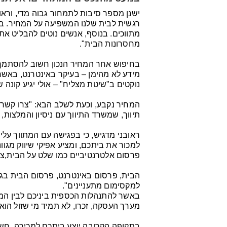
ישנן מספר סיבות לתמחור גבוה מדי, וראוב
רגשית לבית שלנו המשפיעה על המחיר. במ
מתווכים. בנוסף, אנשים נוטים להבליט את
מחסרונות הבית".
בחיפוש אחר המחיר הנכון חשוב להסתמך ע
מידע לא מהימן – בעיקר באינטרנט, באשר 
נוקטים ב"שיטת מצליח" – אולי יגיע קונה 
המחיר נקבע, וכעת לשלב הבא: "צרו קשר ע
תיווך, שמשרד התיווך עם ניסיון והמלצות, 
ראובני מדגיש, כי בפגישה עם המתווך עלי
למכור את ביתכם, ומציע אפיקי שיווק מגוונ
פרסום אלטרנטיביים כמו שלט על הבית,צי
הבית, פרסום באינטרנט, פרסום הבית בגלו
למקסימום מתעניינים".
מערך העסקה, זכרו, לא תמיד מי שזול הוא א
בתקופה הקרובה יוצע ביתכם למכירה. חשוב