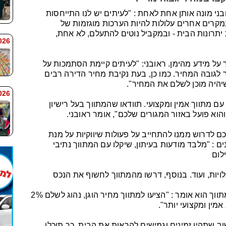
ני מונה אותן אחת לאחת : "לעיתים יש לנו התייחסות
קרים אחרים עלולות להיות הערכות מוגזמות של
 יתרונות הבית - ובמקביל נוטים להתעלם, לא אחת,
 7:59
ל מידע מהימן. ראובני: "לעיתים קיימת הסתמכות על
לגובה המחיר. כמו כן, בעת נקיבת מחיר הדירה רבים
שיהיה מוכן לשלם את המחיר".
 7:58
ם מתווך אמין ומקצועי. תוודאו שהמתווך בעל רישיון
והוא פועל באזור המגורים שלכם", אומר ראובני.
כם לדרוש ממנו להתחייב על פעולות שיווקיות על מנת
ים : "מלבד מודעות בעיתון, שיקלו עם המתווך נתיבי
לום
יות, ועוד. בנוסף, דרשו מהמתווך לחשוף את הנכס
באשר להתנהלות הכספית ביניכם לבין המתווך הוא אומר : "הציעו למתווך מחיר הוגן, נהוג לשלם 2%
מין ומקצועי יותר".
 שתהיו זמינים וגמישים להראות את הבית. כך תוכלו