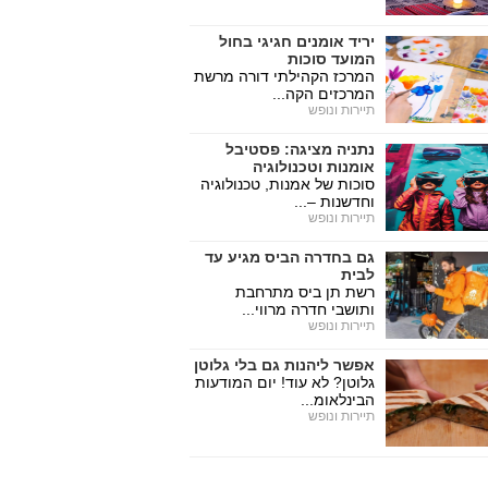
יריד אומנים חגיגי בחול
המועד סוכות
המרכז הקהילתי דורה מרשת
המרכזים הקה...
תיירות ונופש
נתניה מציגה: פסטיבל
אומנות וטכנולוגיה
סוכות של אמנות, טכנולוגיה
וחדשנות –...
תיירות ונופש
גם בחדרה הביס מגיע עד
לבית
רשת תן ביס מתרחבת
ותושבי חדרה מרווי...
תיירות ונופש
אפשר ליהנות גם בלי גלוטן
גלוטן? לא עוד! יום המודעות
הבינלאומ...
תיירות ונופש