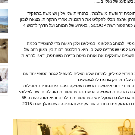
שופינג של נעליים.....
כנית "חופשה מושלמת", בהנחיית שני אלון ושימשה בתפקיד
זרתן ארצה מבלי להקליט את התוכנית. אחרי התקרית, מצאה לנכון
אלכסה, למצוא את השלווה עם בן זוגה, המשמש כפרזנטור רשת SCOOP , באירוע של המותג ועל הדרך לרכוש 4
יין למותג בינלאומי במילאנו ולכן הגיעה כדי להצטייד בכמה
רגע לפני שנפרדים לשלום. היא התלבטה רבות בין מגוון רחב של
 השניים שחולקים את אותה מיטה בדירה משותפת, דאגו להראות
 המרוץ למיליון, למרות שלא הצליח להעפיל לגמר הסופי יחד עם
בה על המרחק גורמת לו לגעגועים.
שי העסקים פרדי ורוני אינסאנז. הרשת העסיקה בעבר פרזנטוריות מובילות
 בעונה הנוכחית מעסיקה הרשת גם פרזנטורית מובילה חדשה לצילומי
הקמפיין לנשים, הכוכבת דר זוזובסקי. וכעת כאמור גם אלכס מוסקל ינאי כפרזנטורית הילדים והיא מונה כעת כ 55
סניפים ברחבי הארץ ובכללותם סניפים גם באזורנו הממוקמים בחדרה אור עקיבא והסביבה כשבמהלך שנת 2015