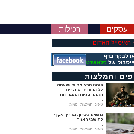
עסקים
רכילות
האימייל האדום
ו לבקר בדף
ייסבוק של
פלאשנט
פים והמלצות
פוסט טראומה והשפעתה
על ההורות: אתגרים
ואסטרטגיות התמודדות
...
טיפים והמלצות
| ממומן
נחשים בשרון: מדריך מקיף
לתושבי האזור
...
טיפים והמלצות
| ממומן