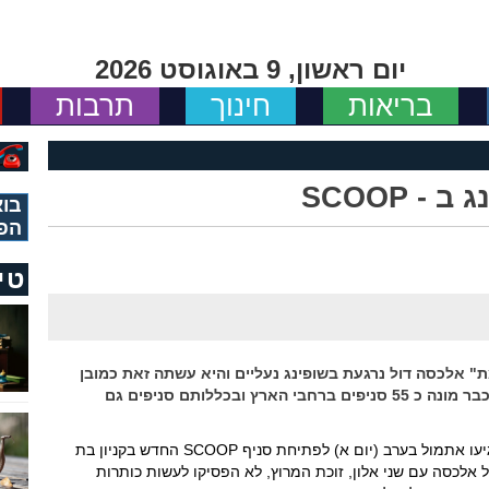
יום ראשון, 9 באוגוסט 2026
בריאות
חינוך
תרבות
 SCOOP
בוא
הפ
טי
אלכסה דול נרגעת בשופינג נעליים והיא עשתה זאת כמובן
בעוד סניף חדש של רשת ההנעלה SCOOP שכבר מונה כ 55 סניפים ברחבי הארץ ובכללותם סניפים גם
צמד הרצים הפוטוגני, רז זלצרמן ואלכסה דול הגיעו אתמול בערב (יום א) לפתיחת סניף SCOOP החדש בקניון בת
לכסה עם שני אלון, זוכת המרוץ, לא הפסיקו לעשות כותרות