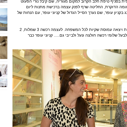
 בסניף טיפת חלב הקרוב למקום מגוריה, שם קיבל נורי הפעוט
אומה הדוקרת, החליטה שרף לפנק עצמה ברכישת מתנות ליום
קניון עופר, שם נערך הסייל הגדול של קניוני עופר, עם הנחות של
יובל לא הצליחה להישאר אדישה להנחות הגדולות ויצאה עמוסת שקיות לכל המשפחה. לעצמה רכשה 3 שמלות, 2
ינס, 4 חולצות וחצאית. לבעל שלומי רכשה חולצה ונעל ולבייבי גם..... קניוני עופר כבר