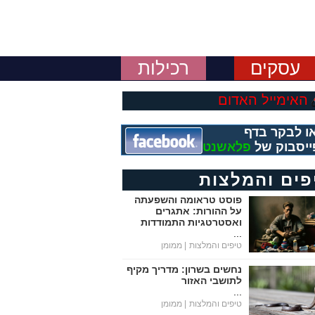
עסקים
רכילות
האימייל האדום
ו לבקר בדף
ייסבוק של
פלאשנט
פים והמלצות
פוסט טראומה והשפעתה
על ההורות: אתגרים
ואסטרטגיות התמודדות
...
טיפים והמלצות
| ממומן
נחשים בשרון: מדריך מקיף
לתושבי האזור
...
טיפים והמלצות
| ממומן