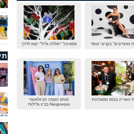
 מועדונים” בקניוני עופר
פסטיבל "יאללה גליל" יוצא לדרך
תי
 האריה בכנס מסעדנות
מותג הקפה הבינלאומי
Nespresso בביג גלילות