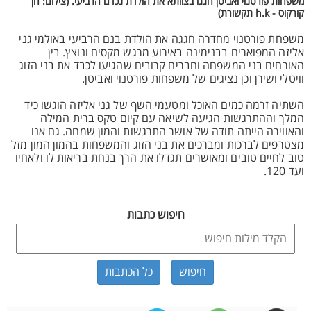
משפחות פורטנוי ואביטן חגגו בצוותא את הולדת נכדם הרביעי. (צילום: חן
קורקוס - h.k תקשורת)
משפחת פורטנוי מחדרה חגגה את הולדת בנם הרביעי באולמי גני
אליזה המפוארים בבנימינה באירוע מרגש מקסים ונוצץ. בין
האורחים בני המשפחה וחברים קרובים שהגיעו לכבד את בני הזוג
וויטלי ושירן וכן נציגים של משפחות פורטנוי ואביטן.
השתיה זרמה כמים האוכל ומטעמי השף של גני אליזה הוגשו כיד
המלך וההתרגשות הגיעה לשיאה עם קיום טקס ברית המילה
והאווירה הייתה תודה של אושר התרגשות והמון שמחה. גם אנו
מצטרפים לברכות ומברכים את בני הזוג והמשפחות בהמון המון מזל
טוב לחיים טובים ומאושרים תגדלו את הרך בנחת בריאות לו ולאחיו
ועד 120.
חיפוש כתבות
כל הכתבות