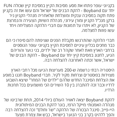
בקניוני עופר פתחו את מסע מסיבות הקיץ במסיבת קיץ שכולה FUN
יחד עם Boyband - להקת הבנים של ישראל והם עשו את זה בקניון
פתח תקוה במסיבה ענקית ומוצלחת שלאחריה מנהלי הקניון ניר
ברקן מנכ"ל הקניון ומורן עירוני, מנהלת השיווק הצעירה והנמרצת
של הקניון, לא ויתרו על תמונות עם חברי הלהקה המצליחה ויחד
עשו פוזות למצלמה.
חברי הלהקה שהתרגשו מקבלת הפנים שציפתה להם סיפרו כי הם
כבר מחכים בכליון עיניים למסיבת הקיץ בקניוני עופר הנוספים
ברחבי הארץ וזאת לאחר שקהל רב של ילדים, בני נוער והוריהם
הגיע, לחגוג במסיבת קיץ יחד עם Boyband – להקת הבנים של
ישראל, אשר זכתה לאחרונה להצלחה רבה.
היסטריה רבתי נרשמה ש-200 מעריצות הגיעו מכל רחבי הארץ
מצוידות בפוסטרים וצרחות מקיר לקיר. חברי Boyband חגגו במופע
את הצלחת הסינגל החדש שלהם "ילדים של המחר" שיצא השבוע
לרדיו וכבר זכה להתברג בין 10 השירים הכי מושמעים בכל תחנות
הרדיו.
להקת Boyband יצאה לאוויר העולם ביולי 2014, תחת שרביטו של
מנהלה האמנותי מייקל הרפז, בוגר להקת הבנים המיתולוגית
היי-פייב. סינגל הבכורה של הלהקה "שר וחולם" זכה להצלחה רבה
והפך ללהיט בקרב בני הנוער בישראל, כבש את צמרת מצעד