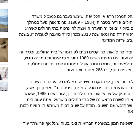
ואב ל- 3, תושב חדרה, מנהל המרכז הרפואי הלל יפה, שימש בעבר גם כמנכ"ל משרד
הבריאות (1995 – 1996), ולפני כן כמנהל בית החולים פוריה בטבריה (1984 – 1989). פרופ' אורן פעל במהלך
ביולוגיים וכיו"ר הועדה היועצת להיערכות בתי החולים לאירוע
ביולוגי חריג, וכן במועצה הלאומית לטראומה ולרפואה דחופה ומאז שנת 2013 מכהן כיו"ר מועצה לאומית זו. בשנת
יל פרופ' אורן פרויקטים רבים לקידומו של בית החולים, ובכלל זה
תכנים רפואיים, מבנה ארגוני, טכנולוגיות, אקדמיה ועוד. עם הגעתו בשנת 1989 נחנך אגף אימהות במבנה חדש,
ים ולמעבדות, מטבח וחדר אוכל, נפתחו ונחנכו יחידות ומחלקות
 288 מיטות ועוד ועוד.
פרופ' אורן, לצד הקרנת שיר שבו צולמו כל העובדים כשהם
רים עמיתים וחברים מכל הזמנים, ביניהם, ד"ר אמנון בן משה,
המנהל האדמיניסטרטיבי של בית החולים ועמיתו הוותיק של פרופ' אורן מתחילת הדרך, עוד בשנת 1989, שאמר
ותו לשורה הראשונה של בתי החולים בישראל. אתה עוזב בית
 שהתגבש עם השנים. תודה על שנים רבות משותפות, חוויות רבות,
ה.."
השפעת המון במערכת הבריאות ואני בטוח שעל אף פרישתך עוד