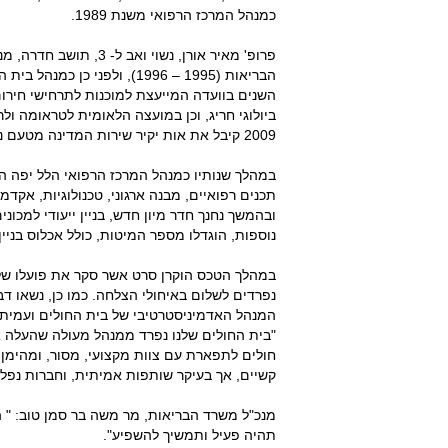
כמנהל המרכז הרפואי משנת 1989.
פרופ' מאיר אורן, נשוי 
השנים בוועדה המייעצת למוכנות לתרחישי חירום 
2009 קיבל את אות יקיר שירות המדינה מטעם נציב שרות המדינה.
במהלך שנותיו כמנהל המרכז הרפואי הלל יפה הוב
ובהמשך נחנך חדר מיון חדש, בניין ייעודי למכונ
נוספות, הוגדלו מספר המיטות, כולל אכלוס בניין אשפוז נוסף, ובו
במהלך הטכס הוקרן סרט אשר סקר את פועלו של 
נפרדים לשלום באיחולי הצלחה. כמו כן, נשאו דב
"בית החולים שלנו נפרד ממנהל מעולה שהעלה א
חולים לתפארת עם צוות מקצועי, מסור, ומהימן
קשיים, אך בעיקר שותפות אמיתית, וחברות נפלא
מנכ"ל משרד הבריאות, מר משה בר סמן טוב: " 
תהיה פעיל ותמשיך להשפיע".