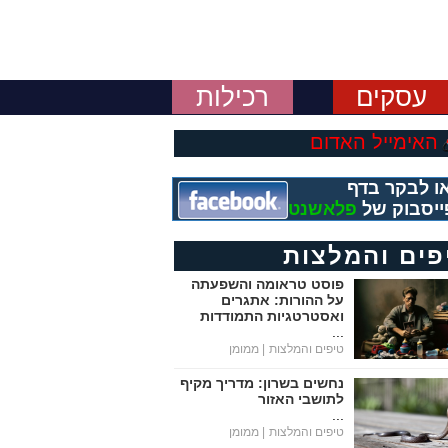
עסקים
רכילות
האימייל האדום
ו לבקר בדף
ייסבוק של
פלאשנט
פים והמלצות
פוסט טראומה והשפעתה
על ההורות: אתגרים
ואסטרטגיות התמודדות
...
טיפים והמלצות
| ממומן
נחשים בשרון: מדריך מקיף
לתושבי האזור
...
טיפים והמלצות
| ממומן