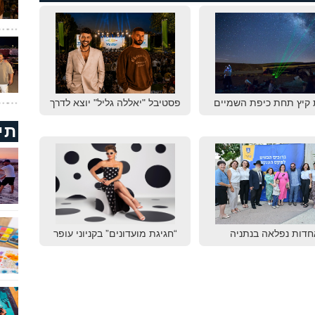
 קיץ תחת כיפת השמיים
פסטיבל "יאללה גליל" יוצא לדרך
תי
חדות נפלאה בנתניה
“חגיגת מועדונים” בקניוני עופר