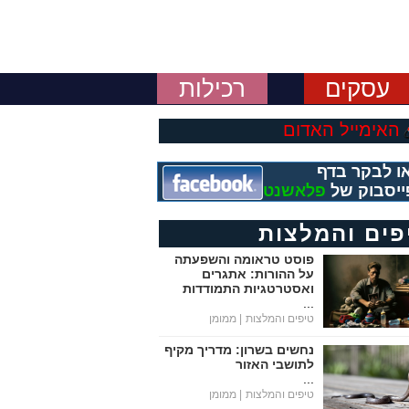
עסקים
רכילות
האימייל האדום
ו לבקר בדף
ייסבוק של
פלאשנט
פים והמלצות
פוסט טראומה והשפעתה
על ההורות: אתגרים
ואסטרטגיות התמודדות
...
טיפים והמלצות
| ממומן
נחשים בשרון: מדריך מקיף
לתושבי האזור
...
טיפים והמלצות
| ממומן