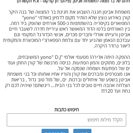
חלום של בר מצווה למשפחת אביטן. (צילום: חן קורקוס - h.k תקשורת)
משפחת אביטן חגגה השבוע את חגיגת בר המצווה של בנה היקר
קורן באירוע נוצץ שלא הותיר מקום לדמיון באולמי "yono"
המפוארים בקיסריה בהשתתפות כ-500 אורחים שהופק ביד רמה.
בין האורחים בלטו הדוד המאושר ראש עיריית חדרה לשעבר חיים
אביטן ורעייתו אורלי וחברים מכרים, אנשי הכדורגל המקומי וגם
עבדכם הנאמן שהגיע יחד עם צלמת הפפארצ'י המוכשרת והמקומית
ליאור גרודר היקרה.
ההפקה היתה אדירה! מטעמי אולמי "yono" D.J המשובחים,
בלונים, מתוקים והמון הפתעות. כניסה מרגשת של קורן החתן ועוד
ים של הפתעות ושמחה שנסקה אל על.
אנו מצטרפים ומברכים את קורן והוריו אחיו ואחותו וכל בני משפחת
אביטן בשפע של איחולים וברכות. ים..של מזל טוב גדול , בריאות
הצלחה אהבה חיים טובים לכל בני הבית... ריגשתם! שיהיה לכם רק
נחת ועד 120!!!
חיפוש כתבות