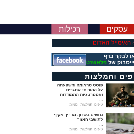
עסקים
רכילות
האימייל האדום
ו לבקר בדף
ייסבוק של
פלאשנט
פים והמלצות
פוסט טראומה והשפעתה
על ההורות: אתגרים
ואסטרטגיות התמודדות
...
טיפים והמלצות
| ממומן
נחשים בשרון: מדריך מקיף
לתושבי האזור
...
טיפים והמלצות
| ממומן