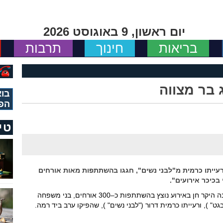
יום ראשון, 9 באוגוסט 2026
בריאות
חינוך
תרבות
 בר מצווה
בוא
הפ
טי
ורעייתו כרמית מ"לבני נשים", חגגו בהשתתפות מאות אורחים
בכיכר אירועים".
משפחת דרור חגגה את חגיגת בר המצווה של בנה היקר חן באירוע נוצץ בהשתתפות כ–300 אורחים, בני משפחה
גט" ), ורעייתו כרמית דרור ("לבני נשים" ), שהפיקו ערב ביד רמה.