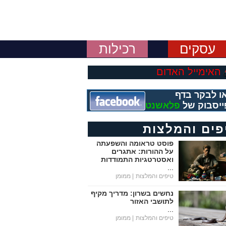
עסקים
רכילות
האימייל האדום
ו לבקר בדף
ייסבוק של
פלאשנט
פים והמלצות
פוסט טראומה והשפעתה
על ההורות: אתגרים
ואסטרטגיות התמודדות
...
טיפים והמלצות
| ממומן
נחשים בשרון: מדריך מקיף
לתושבי האזור
...
טיפים והמלצות
| ממומן