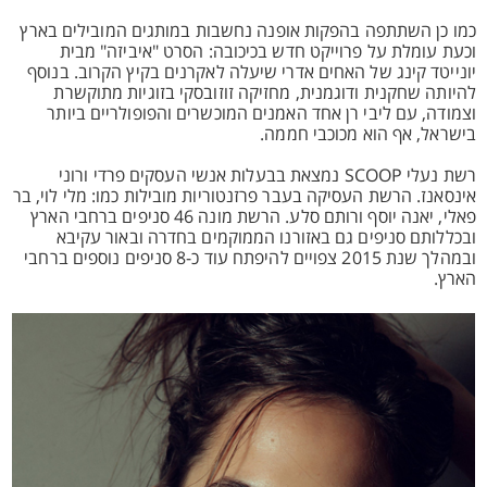
כמו כן השתתפה בהפקות אופנה נחשבות במותגים המובילים בארץ
וכעת עומלת על פרוייקט חדש בכיכובה: הסרט "איביזה" מבית
יונייטד קינג של האחים אדרי שיעלה לאקרנים בקיץ הקרוב. בנוסף
להיותה שחקנית ודוגמנית, מחזיקה זוזובסקי בזוגיות מתוקשרת
וצמודה, עם ליבי רן אחד האמנים המוכשרים והפופולריים ביותר
בישראל, אף הוא מכוכבי חממה.
רשת נעלי SCOOP נמצאת בבעלות אנשי העסקים פרדי ורוני
אינסאנז. הרשת העסיקה בעבר פרזנטוריות מובילות כמו: מלי לוי, בר
פאלי, יאנה יוסף ורותם סלע. הרשת מונה 46 סניפים ברחבי הארץ
ובכללותם סניפים גם באזורנו הממוקמים בחדרה ובאור עקיבא
ובמהלך שנת 2015 צפויים להיפתח עוד כ-8 סניפים נוספים ברחבי
הארץ.