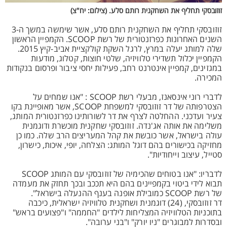
זוזובסקי תחליף את השחקנית רותם סלע. (צילום: יח"צ)
זוזובסקי תחליף את השחקנית רותם סלע, אשר שימשה במשך ה-3
השנים האחרונות כפרזנטורית של רשת SCOOP. הקמפיין הראשון
שלה למותג יעלה במרץ, לרגל השקת קולקציית אביב-קיץ 2015.
הקמפיין יכלול תשדירי טלוויזיה, שלטי חוצות, קטלוג, מודעות
במגזינים, קמפיין אינטרנט רחב, פעילות יחסי ציבור ופרסום בנקודות
המכירה.
לדברי רוני אינסאנז, מבעלי רשת SCOOP : "אנו שמחים על
הצטרפותה של דר זוזובסקי למשפחת SCOOP, אשר מאופיינת בקו
צעיר ועדכני. ההחלטה לצרף את דר לשורותינו כפרזנטורית המותג,
משלימה את אותה אג'נדה. זוזובסקי שחקנית מוכשרת ודוגמנית
עולה בישראל, אשר כובשת את קהל המעריצים הרב שלה. כמו כן
מחזיקה בכישורים בהם דוגל המותג: הצלחה, יופי, איכות, כישרון,
סטייל, עיצוב וייחודיות".
לדבריו: "אנו בטוחים שהכימיה של זוזובסקי עם המותג SCOOP
תבוא לידי ביטוי בקמפיינים בהם היא תככב ובכך תחזק את מעמדה
של רשת SCOOP כמובילת אופנה בענף ההנעלה בישראל".
דר זוזובסקי, (24) דוגמנית ושחקנית טלוויזיה ישראלית, כיכבה
בתוכניות הטלוויזיה המצליחות לילדים "החממה" ו"פצועים בראש"
ובסדרות למבוגרים "ניו יורק" ו"בני ערובה".