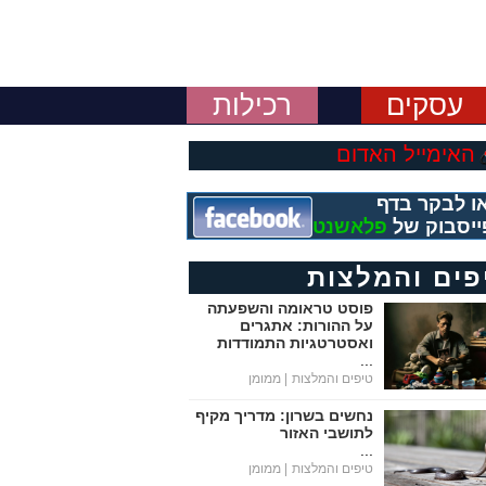
עסקים
רכילות
האימייל האדום
ו לבקר בדף
ייסבוק של
פלאשנט
פים והמלצות
פוסט טראומה והשפעתה
על ההורות: אתגרים
ואסטרטגיות התמודדות
...
טיפים והמלצות
| ממומן
נחשים בשרון: מדריך מקיף
לתושבי האזור
...
טיפים והמלצות
| ממומן