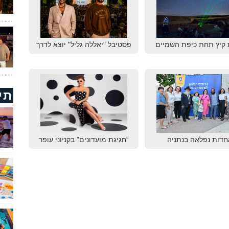
 קיץ תחת כיפת השמיים
פסטיבל "יאללה גליל" יוצא לדרך
תי
חדות נפלאה בנתניה
“חגיגת מועדונים” בקניוני עופר