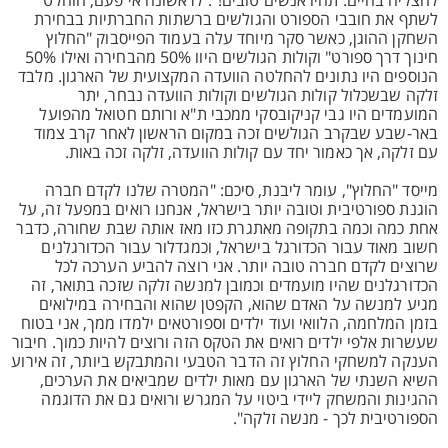
להצליח בחיים. תהיו אנשים טובים!". לראשונה אי פעם, הוחלט
לשתף את חובבי הספורט והגולשים ברשתות החברתיות בבחירת
השחקן ההוגן, כאשר סקר מיוחד עלה בעמוד הפייסבוק "החלוץ
חינוך דרך ספורט" וקולות הגולשים היוו 50% מהבחירה ואילו 50%
הנוספים היו נתונים להחלטה הוועדה המקצועית של הארגון. מלבד
זלקה שבשכלול קולות הגולשים וקולות הוועדה נבחר, יתר
המועמדים היו גבי קניקובסקי ממכבי ת"א ורותם חטואל מהפועל
באר-שבע שבקרב הגולשים זכה במקום הראשון לאחר קרב צמוד
עם זלקה, אך כאמור יחד עם קולות הוועדה, זלקה זכה באות.
מייסד "החלוץ", עומר ליבנת, סיכם: "המטרה שלנו לקדם חברה
הוגנת ספורטיבית וטובה יותר בישראל, אנחנו רואים במפעל זה, על
אחת כמה וכמה בתקופה מאתגרת כזו מאז אותה שבת שחורה, כדבר
חשוב מאוד עבור הכדורגל בישראל, וכמגדלור עבור הכדורגלנים
שרוצים לקדם חברה טובה יותר. אני רוצה להביע הערכה לכל
הכדורגלנים שהיו מועמדים וכמובן למנשה זלקה שזכה בתואר, זה
מגיע למנשה על האדם שהוא, הקפטן שהוא והבחירה במילואים
בזמן המלחמה, הלוואי ועוד ילדים וספורטאים ילמדו ממך, אני בטוח
שעשרות אלפי ילדים רואים את הטקס הזה ורוצים להיות כמוך. חיבור
הענקה למשחקי החלוץ זה הדבר הטבעי והמתבקש ביותר, זה אירוע
השיא השנתי של הארגון עם מאות ילדים שמביאים את הערכים,
ההגינות והמשחק ליידי ביטוי על המגרש ורואים גם את הדוגמה
הספורטיבית לכך - מנשה זלקה".