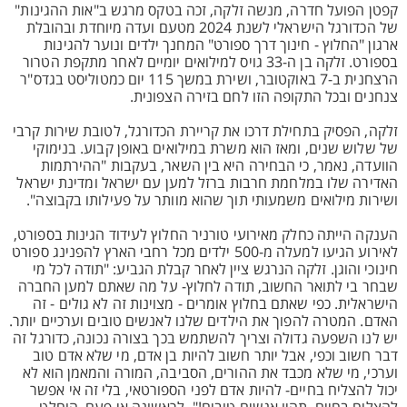
קפטן הפועל חדרה, מנשה זלקה, זכה בטקס מרגש ב"אות ההגינות"
של הכדורגל הישראלי לשנת 2024 מטעם ועדה מיוחדת ובהובלת
ארגון "החלוץ - חינוך דרך ספורט" המחנך ילדים ונוער להגינות
בספורט. זלקה בן ה-33 גויס למילואים יומיים לאחר מתקפת הטרור
הרצחנית ב-7 באוקטובר, ושירת במשך 115 יום כמטוליסט בגדס"ר
צנחנים ובכל התקופה הזו לחם בזירה הצפונית.
זלקה, הפסיק בתחילת דרכו את קריירת הכדורגל, לטובת שירות קרבי
של שלוש שנים, ומאז הוא משרת במילואים באופן קבוע. בנימוקי
הוועדה, נאמר, כי הבחירה היא בין השאר, בעקבות "ההירתמות
האדירה שלו במלחמת חרבות ברזל למען עם ישראל ומדינת ישראל
ושירות מילואים משמעותי תוך שהוא מוותר על פעילותו בקבוצה".
הענקה הייתה כחלק מאירועי טורניר החלוץ לעידוד הגינות בספורט,
לאירוע הגיעו למעלה מ-500 ילדים מכל רחבי הארץ להפנינג ספורט
חינוכי והוגן. זלקה הנרגש ציין לאחר קבלת הגביע: "תודה לכל מי
שבחר בי לתואר החשוב, תודה לחלוץ- על מה שאתם למען החברה
הישראלית. כפי שאתם בחלוץ אומרים - מצוינות זה לא גולים - זה
האדם. המטרה להפוך את הילדים שלנו לאנשים טובים וערכיים יותר.
יש לנו השפעה גדולה וצריך להשתמש בכך בצורה נכונה, כדורגל זה
דבר חשוב וכפי, אבל יותר חשוב להיות בן אדם, מי שלא אדם טוב
וערכי, מי שלא מכבד את ההורים, הסביבה, המורה והמאמן הוא לא
יכול להצליח בחיים- להיות אדם לפני הספורטאי, בלי זה אי אפשר