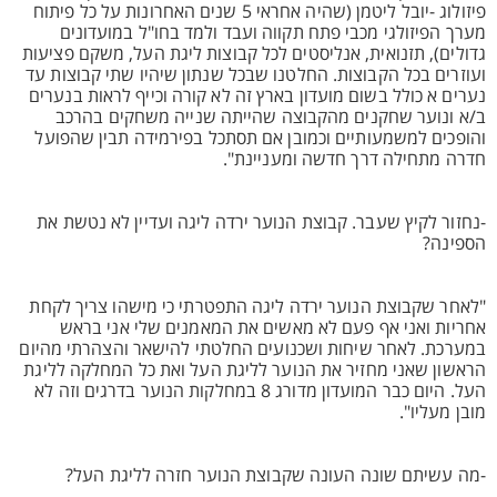
פיזולוג -יובל ליטמן (שהיה אחראי 5 שנים האחרונות על כל פיתוח
מערך הפיזולגי מכבי פתח תקווה ועבד ולמד בחו"ל במועדונים
גדולים), תזנואית, אנליסטים לכל קבוצות ליגת העל, משקם פציעות
ועוזרים בכל הקבוצות. החלטנו שבכל שנתון שיהיו שתי קבוצות עד
נערים א כולל בשום מועדון בארץ זה לא קורה וכייף לראות בנערים
ב/א ונוער שחקנים מהקבוצה שהייתה שנייה משחקים בהרכב
והופכים למשמעותיים וכמובן אם תסתכל בפירמידה תבין שהפועל
חדרה מתחילה דרך חדשה ומעניינת".
-נחזור לקיץ שעבר. קבוצת הנוער ירדה ליגה ועדיין לא נטשת את
הספינה?
"לאחר שקבוצת הנוער ירדה ליגה התפטרתי כי מישהו צריך לקחת
אחריות ואני אף פעם לא מאשים את המאמנים שלי אני בראש
במערכת. לאחר שיחות ושכנועים החלטתי להישאר והצהרתי מהיום
הראשון שאני מחזיר את הנוער לליגת העל ואת כל המחלקה לליגת
העל. היום כבר המועדון מדורג 8 במחלקות הנוער בדרגים וזה לא
מובן מעליו".
-מה עשיתם שונה העונה שקבוצת הנוער חזרה לליגת העל?