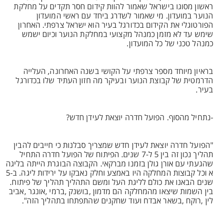
ראשון מסוגו בישראל שאמור להוות קידום חסר תקדים על מחלקת
הנוער במועדון. מי שאמור לשדרג ביחד עם ראשי המועדון
הפורטוגלי את הקידום בכדורגל בעיר הוא ישראל צרפתי. האחרון
שימש עד לא מזמן כמנהל מקצועי במחלקת הנוער וכיום ישמש
כמנהל טכני של כל המועדון.
בראיון מיוחד מספר צרפתי על הקושי בשנה האחרונה, העלייה
הדרמטית של קבוצת הנוער ובעיקר מה חזון העתיד שלו בכדורגל
בעיר.
-נתחיל מהסוף. הפועל חדרה יוצאת לעידן חדש?
"הפועל חדרה יוצאת לעידן חדש שמצריך סבלנות כי חייבים להבין
תהליך נכון זה בין 5 ל-7 שנים. הפיתוח של הפועל חדרה התחיל
שהגעתי עם אורן גולן בזמנו מברקאי. הקבוצה הבוגרת הייתה בליגה
א וכל קבוצות המחלקה היו באמצע וחלק נאבקו על ירידות ליגה. ב-5
שנים הבאנו את כולם לליגת העל ומשם התהליך תהליך של פיתוח.
בין השמות שיצאו מהמחלקה הם מדמון ,בושנק ,ברמי ,אונגר ,אביב
לין ,רוקח ,בשאר אבדח ועוד שחקנים שהתפתחו בתהליך הזה".