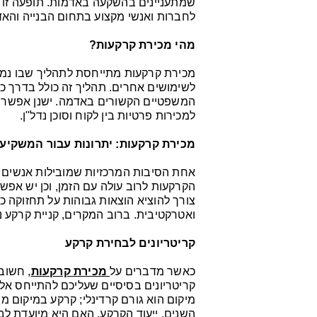
שמתעניינים בהשקעה באדמות. תופעה זו מ
לחברות ואנשי מקצוע בתחום הבנייה והאד
מהי מכירת קרקעות?
מכירת קרקעות מתייחסת לתהליך שבו נמכר
לשימושים אחרים. תהליך זה כולל בדרך כ
המשפטיים הקשורים באדמה. ישנן אפשרויו
למכירות פרטיות בין לקוח וסוכן נדל"ן.
מכירת קרקעות: יתרונות עבור המשקיע
אחת הסיבות המרכזיות שמובילות אנשים ל
הקרקעות לרוב עולה עם הזמן, וכן יש אפשרו
צורך להוציא הוצאות גבוהות על תחזוקה כ
ואטרקטיבית. ברוב המקרים, קניית קרקע
קריטריונים לבחירת קרקע
כאשר מדברים על
מכירת קרקעות
, חשוב
קריטריונים בסיסיים שעליכם להתייחס אליה
מיקום הוא גורם קרדינלי; קרקע במיקום מ
השנים. ייעוד הקרקע, האם היא מיועדת לב