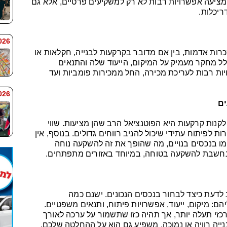
ציעה אפשרויות רבות לא רק למשקיעים פרטיים, אלא גם
ריכלות.
 7:59
ות אדמות, בין אם מדובר בקרקעות לבנייה, חקלאות או
לל מחקר מעמיק על המיקום, הייעוד שלה והתנאים
ת רבות לעריכת מכירה, החל ממכירות פומביות ועד
 7:58
ים
קנות קרקעות היא הפוטנציאל הרב שהן מציעות. שווי
ת לפיתוח עתידי שיכול להניב רווחים גדולים. בנוסף, אין
מו בנכסים בנויים, מה שהופך את זה להשקעה נוחה
 נחשבת להשקעה בטוחה, במיוחד באזורים מתפתחים.
 לדעת כיצד לבחור בנכסים הנכונים. ישנם כמה
ם: מיקום, ייעוד, אפשרויות פיתוח, ותנאים משפטיים.
רכזי תעלה יותר, אך תהיה כזו שתשמור על ערכה לאורך
נייה רוויה או נמוכה, משפיע גם הוא על ההחלטה שלכם.