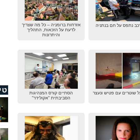
אזרחות ברומניה – כל מה שצריך
רכב נתפס על חם בנתניה
לדעת על הזכאות, התהליך
והיתרונות
טי
ל שוטרים עם פטיש ונעצר
הסתיים קורס המנהיגות
הסביבתית "אקולידר"