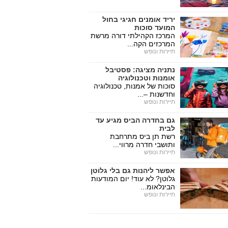
יריד אומנים חגיגי בחול
המועד סוכות
המרכז הקהילתי דורה מרשת
המרכזים הקה...
תיירות ונופש
נתניה מציגה: פסטיבל
אומנות וטכנולוגיה
סוכות של אמנות, טכנולוגיה
וחדשנות –...
תיירות ונופש
גם בחדרה הביס מגיע עד
לבית
רשת תן ביס מתרחבת
ותושבי חדרה מרווי...
תיירות ונופש
אפשר ליהנות גם בלי גלוטן
גלוטן? לא עוד! יום המודעות
הבינלאומ...
תיירות ונופש