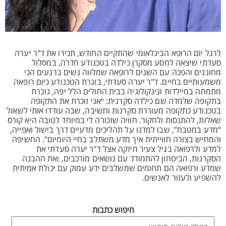
לרגל יום הרופא הבינלאומי שהתקיים החודש, תכירו את ד"ר יערה
סעדתי שיצאה למסע מסקרן כילדה בטכנודע חדרה, במסלול
מחוננים והפכה עם השנים לרופאה שמלווה נשים ברגעים הכי
משמעותיים בחיים. ד"ר יערה סעדתי, בוגרת הטכנודע כיום רופאה
מתמחה במיילדות וגינקולוגיה בבית החולים הלל יפה, נזכרת
בתקופה שלמדה שם כילדה סקרנית: ״אני זוכרת את התקופה
בטכנודע כתקופה מעוררת סקרנות וחשיבה, שבה עודדו אותי לשאול
שאלות, להתנסות ולחקור. חוויה שזכורה לי במיוחד לטובה היא קורס
“מדע במטבח”, שבו למדנו על תהליכים מדעיים דרך בישול ואפייה,
והמחיש בצורה חווייתית איך מדע משתלב בחיי היומיום". החשיפה
למדע ולרפואה בגיל צעיר חיזקה אצל ד"ר יערה סעדתי את
הסקרנות, הביטחון להתמודד עם נושאים מורכבים, ואת ההבנה
שמדע ורפואה הם תחומים שמשלבים ידע עמוק עם יכולת אמיתית
להשפיע ולעזור לאנשים.
חיפוש כתבות