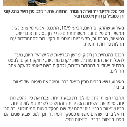
חכ״ מיכל ווֹלדיגר יו״ר וועדת העבודה והרווחה, ארתור לזרב, סרן רזיאל ברבי, קובי
ורון סמנכ״ל בן חורין אלכסנדרוביץ
באירוע שהתקיים היום, רביעי 10/9, התכנסו אנשי מקצוע, נציגי
ממשל, מטופלים ובני משפחותיהם כדי לדון בסוגיות ציבוריות,
רפואיות, חברתיות, תקציביות ומוסריות הקשורות להתמודדות עם
מחלות נדירות ויתומות.
הכנס בהנחיית רן רזניק, פרשן הבריאות של ישראל היום, נועד
להעלות את המודעות לנושא, לקדם מדיניות, לחוקק חוקים, לבסס
מרכזים ייעודיים למחלות נדירות, ולהקים רשם לאומי למעקב אחר
החולים.
באירוע נשא דברים סר״ן רזיאל ברבי וסיפר את סיפורו של "צוות
ברבי".
תחברי הצוות התגייסו לסיירת גבעתי יחד, עברו את כל ההכשרות
יחד, סיימו את השירות הסדיר יחד והמשיכו לשרת במילואים יחד.
הכינוי "צוות ברבי" ניתן להם על-שם מפקד הצוות המיתולוגי, רב-סרן
רזיאל ברבי, שהיום משמש כמפקד הפלוגה, וכך לפני שבע שנים הם
הפכו מ"צוות ברבי" - ל"צוות נתי".