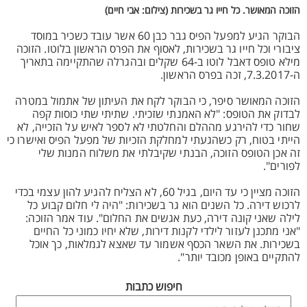
הזוכה המאושר. כל חייו גר בשכירות (צילום: אבי חיים)
הבוקר הגיע למפעל הפיס גבר כבן 60 אשר עובד כשכיר במוסד
ציבורי וכל חייו גר בשכירות, לאסוף את הפרס הראשון בלוטו. הזוכה
מילא טופס דאבל לוטו ב-64 שקלים ובהגרלה שהתקיימה בתאריך
ה-7.3.2017, זכה בפרס הראשון.
הזוכה המאושר סיפר, כי הבוקר לקח את העיתון של אתמול במטרה
לבדוק את הטופס: "לא האמנתי שזכיתי. שתיתי שתי כוסות קפה
שחור כדי להירגע מההלם והחלטתי לא לספר לאיש על הזכייה, לא
הייתי בטוח, רק כשהגעתי למחלקת הזכיות של מפעל הפיס ואישרו כי
זה אכן הטופס הזוכה, הבנתי שקיבלתי את משלוח המנות שלי
לפורים".
הזוכה מציין כי עד היום, בגיל 60, לא הצליח להגיע להון עצמי בכדי
לרכוש דירה. כל השנים הוא גר בשכירות: "היה לי חלום קבוע כל
לילה שאני קונה דירה, כעת אגשים את החלום". עוד אמר הזוכה:
"אני מתכנן לעזור לילדי לקנות דירות, שלא יחיו כמוני כל החיים
בשכירות. את השאר הכסף אשמור עד שאצא לגמלאות, כך אוכל
להתקיים באופן מכובד יותר".
חיפוש כתבות