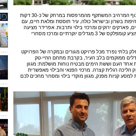
בחברה מציינים כי היהלום שבכתר הוא הנוף המרהיב המשתקף מהמרפסות במרחק של כ-30 דקות
ות בשרון ובישראל כולה, עיר תוססת ומלאת חיים, עם
ם, פארקים ירוקים ומרכזי בילוי ותרבות. אפרידר מציעה
הזדמנות בפרויקט מגורים ראשון מסוגו המציע קומפלקס של 3 מגדלים יוקרתיים ומרכז מסחרי
חלק בלתי נפרד מכל פרויקט מגורים ובמקרה של הפרויקט
מגדלים ממוקמים בלב העיר, בקרבת מתחם ההיי-טק
 אחד העם וששת הימים מבטיח נוחות מושלמת: מגוון
ק הליכה רגלית קצרה. מרכזי הפנאי והבילוי מאפשרית
 למסע קניות מפנק, מגוון מוקדי בילוי ומסחר מחכים לכם