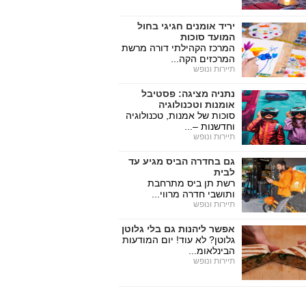
יריד אומנים חגיגי בחול
המועד סוכות
המרכז הקהילתי דורה מרשת
המרכזים הקה...
תיירות ונופש
נתניה מציגה: פסטיבל
אומנות וטכנולוגיה
סוכות של אמנות, טכנולוגיה
וחדשנות –...
תיירות ונופש
גם בחדרה הביס מגיע עד
לבית
רשת תן ביס מתרחבת
ותושבי חדרה מרווי...
תיירות ונופש
אפשר ליהנות גם בלי גלוטן
גלוטן? לא עוד! יום המודעות
הבינלאומ...
תיירות ונופש