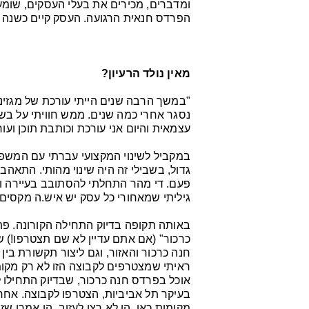
ומדברים, מכירים את בעלי העסקים, שומע
הפרדס חנאית הרגועה. העסק קיים כשנה ו
מאין נולד הרעיון?
"במשך הרבה שנים הייתי עורכת של מגזיני
נסגר אחרי כמה שנים. ממש חוויתי על בש
עצמאית והיום אני עורכת וכותבת תוכן ועור
במקביל לשינוי המקצועי עברתי עם המשפ
גדול, בשבילי זה היה שינוי מהותי. התאה
פעם. די מהר התחלתי להסתובב בעיירה ו
גיליתי שמאחורי כל עסק יש איש.ה מקסים.
באותה תקופה בדיוק התחילה הקורונה. פ
כרכור" (אם אתם עדיין לא שם תצטרפו!)
חנה כרכור והאזור, וגם ליצור תקשורת בין
ראיתי שמצטרפים לקבוצה הזו לא רק מקומ
אוכל בפרדס חנה כרכור, שבדיוק התחילו 
בעיקר תל אביביות, הצטרפו לקבוצה. אחרי 
מקומות כאן. הן לא רצו לעזוב. הן אמרו שז