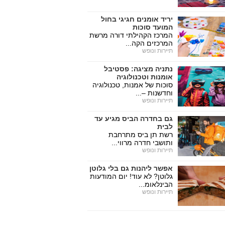
יריד אומנים חגיגי בחול
המועד סוכות
המרכז הקהילתי דורה מרשת
המרכזים הקה...
תיירות ונופש
נתניה מציגה: פסטיבל
אומנות וטכנולוגיה
סוכות של אמנות, טכנולוגיה
וחדשנות –...
תיירות ונופש
גם בחדרה הביס מגיע עד
לבית
רשת תן ביס מתרחבת
ותושבי חדרה מרווי...
תיירות ונופש
אפשר ליהנות גם בלי גלוטן
גלוטן? לא עוד! יום המודעות
הבינלאומ...
תיירות ונופש