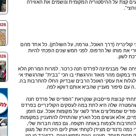
ים קצת על ההיסטוריה המקומית ונושמים את האווירה
חצי".
 7:59
 קולינריה (דרך האוכל, גורמה, על השולחן). כל אחד מהם
רי את מותו של הדפוס. לפני חמש שנים הפכתי להיות
 7:58
כת לשון.
חה שלי מבנימינה לפרדס חנה כרכור. למרות המרחק הלא
בתי במקום מהר מאוד והרגשתי בו הכי "בבית" שהרגשתי אי
לגלות את עסקי האוכל הרבים שבדיוק החלו להתרבות בה.
ה עם סיפור מעניין שהביא אותם דווקא לפה.
תחתי קבוצת פייסבוק שנקראת "הפודיס של פרדס חנה
 שהמטרה שלה היא לתת במה לעסקים הקולינריים בפרדס
 פודיס שממליצים אחד לשני על מקומות אוכל. עם הזמן
יים, אלא אנשים מכל הארץ שהתחילו להתעניין במקומות
להתרבות ולצמוח באותה תקופה. גם כמה חברות שלי,
כמה נדנודים מצידן לקחתי אותן ליום היכרות של מגוון
ה מקום מיוחד, מעניין, נעים וממש טעים. בדיעבד הן היו