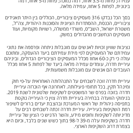
עמידה; פחות מ-3.5 אחוז, רמה נמוכה; פחות מ-5 אחוז, רמה
בינונית, לפחות 5 אחוז, עמידה מלאה.
בסך הכל נבדקו 316 מעסיקים ציבוריים, הכוללים בין היתר תאגידים
ציבוריים, הכנסת, ההסתדרות הציונית והסוכנות היהודית, צה"ל,
משטרת ישראל, השב"ס, משרדי ממשלה, רשויות מקומיות, ועוד
מעסיקים הנחשבים מהגדולים במשק.
נציבות שוויון זכויות לאנשים עם מוגבלות ניתחה ופרסמה את נתוני
עמידתם של המעסיקים לפי מידת עמידתם ביעד ההעסקה, ומתוכם
עולה כי רק כ-60 אחוז מכלל המעסיקים הציבוריים הגדולים, וביניהם
עיריית חדרה, עומדים עמידה מלאה ביעד של לפחות 5 אחוז מכלל
העובדים הם אנשים עם מוגבלות משמעותית.
עיריית חדרה זוכה לשבחים על התנהלותה האחראית על-פי חוק
ומינהל תקין, בכל תחומי פעילותה. לאחרונה אף הוכרזה עיריית
חדרה בזוכה בפרס שר המשפטים לשקיפות שלטונית לשנת 2019.
בנימוקי הוועדה בבחירה בעיריית חדרה צוין כי העירייה נוקטת
בתפיסה ניהולית של ראשי המערכת ובהצבת יעדים ברורים לשיפור
רמת השקיפות בעירייה. עיריית חדרה זכתה לשבחים רבים על
מדיניותה לשקיפות וחופש מידע, והשר הדגיש כי הציון של עיריית
חדרה בשקיפות עלה מ-39 ל-98 בתוך כשש שנים בלבד, וכיום היא
בצמרת דרוג השקיפות הארצי.