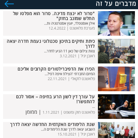
מדברים על זה
"טרור לא ינצח מדינה. טרור הוא מפלטו של
החלש שמזנב בחזק"
אילן אוסטפלד, יועץ אסטרטגיה ות...
מערכת פלאשנט |
12.4.2022
כיתת ותיקים בתיכון טכנולוגי נעמת חדרה יצאה
לדרך
צוות צילום של כאן 11 הגיע לחדר...
ראובן יגיל |
3.12.2021
הכירו את הדפיברילטורים הקרובים אליכם
המיזם החברתי 'הצילו! איפה דפי?...
פלאשנט לוקאלי |
22.11.2021
על עורך דין לשון הרע בחיפה – אסור לכם
להתפשר!
...
| ממומן
פלאשנט חוק ומשפט |
1.11.2021
שנת הלימודים האקדמית החדשה יצאה לדרך
השבוע יצאה לדרך שנת הלימודים ה...
ראובן יגיל |
15.10.2021