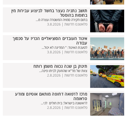
תושב נתניה נעצר בחשד לביצוע עבירות מין
בחוסות בהוסטל
בתום חקירה סמויה המשטרה עצרה מ...
פלאשנט חדשות |
3.8.2026
איגוד העובדים הסוציאליים הכריז על סכסוך
עבודה
לטענת האיגוד: " המדינה לא יכול...
פלאשנט חדשות |
3.8.2026
תינוק בן שנה נכווה משמן רותח
צוות של מד"א שהוזעק לביתו פינה...
פלאשנט חדשות |
2.8.2026
מרכז לרפואה דחופה מותאם אוטיזם ומודע
טראומה
לראשונה בישראל: בית חולים לני...
פלאשנט חדשות |
2.8.2026