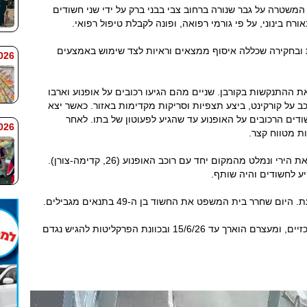
 במוקד המשטרה על גבר שנורה ברחוב צבי בבני ברק על ידי שני חשודים
רח בינוני, על פי גורמי רפואה, ופונה לקבלת טיפול רפואי.
 ובחקירה שכללה איסוף ממצאים וראיות לצד שימוש באמצעים
 7:59
 ההתנקשות בקורבן. שניים מהם הגיעו רכובים על אופנוע וארבו
. חשוד נוסף (23, חדרה), שרכב על קורקינט, ביצע תצפיות וסריקות מקדימות באזור. כאשר יצא
ודים הרכובים על האופנוע עד שהגיע לפעוטון של בתו. לאחר
 7:58
ות מטווח קצר.
על פי החשד, מורכב האופנוע (20, חדרה) ביצע את הירי ונמלט מהמקום יחד עם רוכב האופנוע (26, קדימה-צורן).
רר בית המשפט את החשוד בן ה-49 בתנאים מגבילים.
הוגשה הצהרת תובע נגד שלושת החשודים המרכזיים, ומעצרם הוארך עד 15/6/26 ובכוונת הפרקליטות להגיש נגדם