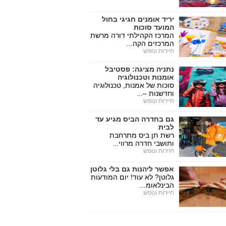
יריד אומנים חגיגי בחול
המועד סוכות
המרכז הקהילתי דורה מרשת
המרכזים הקה...
תיירות ונופש
נתניה מציגה: פסטיבל
אומנות וטכנולוגיה
סוכות של אמנות, טכנולוגיה
וחדשנות –...
תיירות ונופש
גם בחדרה הביס מגיע עד
לבית
רשת תן ביס מתרחבת
ותושבי חדרה מרווי...
תיירות ונופש
אפשר ליהנות גם בלי גלוטן
גלוטן? לא עוד! יום המודעות
הבינלאומ...
תיירות ונופש