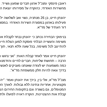
ראובן פינסקי ומנכ"ל ארגון חברים שמעון גשייד
מהשירות האזרחי, כהוקרה על מסירותו יוצאת הד
יהונתן חייט, בן 26 מנתניה, נשוי
פעילותו בארגון במסגרת השירות האזרחי. במסג
דור העתיד של מד"א.
בנימוקי הבחירה נכתב כי יהונתן נבחר לקבלת או
משימה והעשייה הבלתי פוסקת למען הצלת חיים.
להתייצב לכל משימה, בכל שעה וללא תנאי, תוך 
יהונתן חייט אמר לאחר קבלת האות: "אני נרגש ו
הרבה – תחושת שליחות, חברים לחיים והזדמנות
כמה משמעות יש לעזרה שאנחנו מעניקים לאנשים 
בדרך וגאה להיות חלק ממשפחת מד"א".
מנכ"ל מד"א, אלי בין, בירך את יהונתן ואמר: "י
מקצועיות, אחריות ונתינה ללא גבולות. לאורך הש
המטופלים, גם בשגרה וגם בתקופות החירום המור
קבלת אות ההצטיינות, הוקרה ראויה לפועלו ול