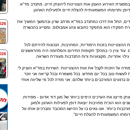
. במסגרת האירוע הוענק אות הצטיינות ליהונתן חייט, מתנדב מד"א
ופן ותרומתו המשמעותית להצלת חיים ולפעילות הארגון.
 ואב לשלושה ילדים, החל את דרכו כמתנדב במד"א מרחב שרון ובהמשך המשיך את
 7:59
רת תפקידו הוא מתפקד כחובש ונהג אמבולנס, ומסייע בהכשרת
ת ההצטיינות בזכות היסודיות, המחויבות, הנכונות להירתם לכל
 עוד צוין כי במהלך תקופות החירום והמלחמה היה מהראשונים
 7:58
גילוי אחריות, מקצועיות ורוח התנדבות מעוררת השראה.
מודה על הזכות לקבל את אות ההצטיינות. השירות במד"א העניק לי
 לעשות טוב בכל יום מחדש. בכל משמרת ובכל קריאה אני זוכר
ברגעים המורכבים ביותר שלהם. אני מודה לכל מי שליווה אותי
הונתן מייצג את הערכים היפים ביותר של מגן דוד אדום - מסירות,
נים הוא הוכיח מחויבות יוצאת דופן לפעילות הארגון ולמען
כבות ביותר. אנו גאים בו על ההישג המכובד ומברכים אותו על
תרומתו המשמעותית להצלת חיים".