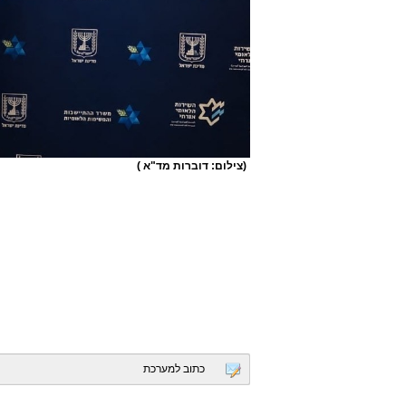
(צילום: דוברות מד"א )
כתוב למערכת