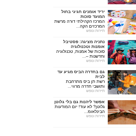
יריד אומנים חגיגי בחול
המועד סוכות
המרכז הקהילתי דורה מרשת
המרכזים הקה...
תיירות ונופש
נתניה מציגה: פסטיבל
אומנות וטכנולוגיה
סוכות של אמנות, טכנולוגיה
וחדשנות –...
תיירות ונופש
גם בחדרה הביס מגיע עד
לבית
רשת תן ביס מתרחבת
ותושבי חדרה מרווי...
תיירות ונופש
אפשר ליהנות גם בלי גלוטן
גלוטן? לא עוד! יום המודעות
הבינלאומ...
תיירות ונופש