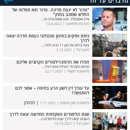
מדברים על זה
"טרור לא ינצח מדינה. טרור הוא מפלטו של
החלש שמזנב בחזק"
אילן אוסטפלד, יועץ אסטרטגיה ות...
מערכת פלאשנט |
12.4.2022
כיתת ותיקים בתיכון טכנולוגי נעמת חדרה יצאה
לדרך
צוות צילום של כאן 11 הגיע לחדר...
ראובן יגיל |
3.12.2021
הכירו את הדפיברילטורים הקרובים אליכם
המיזם החברתי 'הצילו! איפה דפי?...
פלאשנט לוקאלי |
22.11.2021
על עורך דין לשון הרע בחיפה – אסור לכם
להתפשר!
...
| ממומן
פלאשנט חוק ומשפט |
1.11.2021
שנת הלימודים האקדמית החדשה יצאה לדרך
השבוע יצאה לדרך שנת הלימודים ה...
ראובן יגיל |
15.10.2021