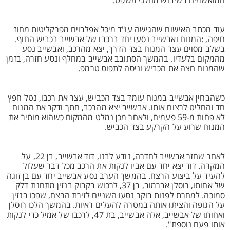
המואשמים בשיבוש מהלכי משפט.
עוד מכתב האישום שהגישה עו"ד מיכל אפלבוים מפרקליטות מחוז
חיפה, :המנוח ואבשייב נסעו יחד ברכבו של אבשייב בכביש החוף.
בשלב מסוים עצר המנוח בצד הדרך, יצא מהרכב, ואבשייב נסע
מהמקום בלעדיו. בהמשך הסתובב אבשייב במחלף ונסע חזרה, בזמן
שהמנוח חצה את הכביש וניסה לתפוס טרמפ.
כשהבחין אבשייב במנוח עומד בצד הכביש, עצר את רכבו, נטל חפץ
חד והחליט לרצוח אותו. אבשייב יצא מהרכב, חתך ודקר את המנוח
לא פחות מ-59 פעמים, ולאחר מכן נמלט מהמקום כשהוא מותיר את
המנוח שרוע על הקרקע בצד הכביש.
לאחר שחזר אבשייב לחדרה, נודע לבנו, דוד אבשייב, בן 22, על
המקרה. דוד יצא יחד עם אביו לנקות את הרכב מכל דבר שעלול
להעיד על ביצוע הרצח. בהמשך הערב נסע אבשייב יחד עם בן זוגה
של אחותו, רוסלן אברמוב, בן 37, לרכוש בקבוק בנזין מתחנת דלק
סמוכה. למחרת לפנות בוקר נסעו השניים לזירת הרצח, שפכו בנזין
על הגופה והציתו אותה במטרה להעלים ראיות. בהמשך הלכו רוסלן
ואחותו של אבשייב, אלה אבשייב, בת 47, לרכבו של אמיל כדי לנקות
אותו פעם נוספת".