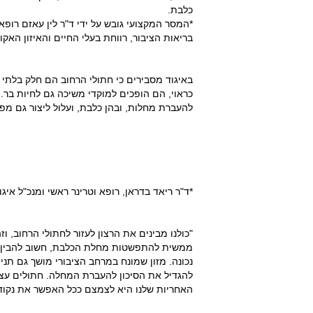
כלבת.
*המסר המקצועי גובש על ידי ד"ר לין עאזם רופא
בריאות הציבור, רווחת בעלי החיים והאיזון האקול
באיגוד מסבירים כי חתולי הרחוב הם חלק בלתי 
כראוי, הם הופכים למוקדי משיכה גם לחיות בר.
להעברת מחלות, ובהן כלבת, ועלול ליצור גם מפ
*ד"ר ריאד בדראן, רופא וטרינר ראשי ומנכ"ל איגו
"כולנו מבינים את הרצון לעזור לחתולי הרחוב,
ממשית להתפשטות מחלת הכלבת, חשוב להבין שג
נכונה. מזון שמונח במרחב הציבורי מושך גם תנים
להגדיל את הסיכון להעברת המחלה. חתולים עצמ
האחריות שלנו היא לצמצם ככל האפשר את נקודות