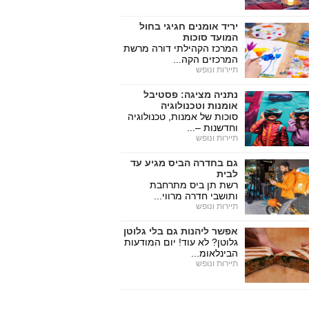
יריד אומנים חגיגי בחול
המועד סוכות
המרכז הקהילתי דורה מרשת
המרכזים הקה...
תיירות ונופש
נתניה מציגה: פסטיבל
אומנות וטכנולוגיה
סוכות של אמנות, טכנולוגיה
וחדשנות –...
תיירות ונופש
גם בחדרה הביס מגיע עד
לבית
רשת תן ביס מתרחבת
ותושבי חדרה מרווי...
תיירות ונופש
אפשר ליהנות גם בלי גלוטן
גלוטן? לא עוד! יום המודעות
הבינלאומ...
תיירות ונופש