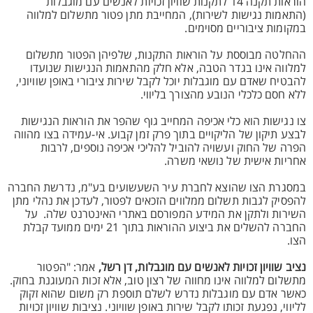
הוראות תקנה 14 לתקנות שוויון זכויות לאנשים עם מוגבלות
(התאמות נגישות לשירות), המחייבת מתן פטור מתשלום למלווה
במקומות ציבוריים מסוימים.
ההחלטה מבוססת על הוראות התקנות, שלפיהן הפטור מתשלום
למלווה אינו בגדר הטבה, אלא חלק מהתאמות הנגישות שנועדו
להבטיח שאדם עם מוגבלות יוכל לקבל שירות ציבורי באופן שוויוני,
ללא חסם כלכלי הנובע מהצורך בליווי.
צו נגישות הוא כלי אכיפה המחייב גוף שהפר את הוראות הנגישות
לבצע תיקון של הליקויים בתוך פרק זמן קבוע. אי-עמידה בצו מהווה
הפרה של החוק ועשויה להוביל להליכי אכיפה נוספים, לרבות
אחריות אישית של נושאי משרה.
במסגרת הצו שהוצא לחברת עיר השעשועים בע"מ, נדרשת החברה
להפסיק לגבות תשלום ממלווים הזכאים לפטור, לעדכן את נהלי מתן
השירות ולתקן את המידע המפורסם באתרי האינטרנט שלה. על
החברה להשלים את ביצוע ההוראות בתוך 21 ימים ממועד קבלת
הצו.
נציב שוויון זכויות לאנשים עם מוגבלות, דן רשל,
אמר: "הפטור
מתשלום למלווה אינו מחווה של רצון טוב, אלא זכות המעוגנת בחוק.
כאשר אדם עם מוגבלות נדרש לשלם תוספת רק משום שהוא זקוק
לליווי, נפגעת זכותו לקבל שירות באופן שוויוני. נציבות שוויון זכויות