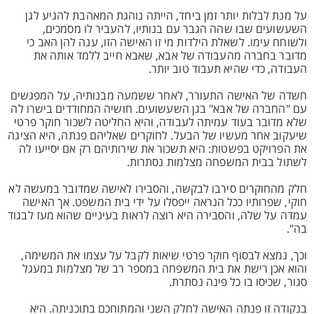
על מנת לבלות יותר זמן ביחד, הייתה נוהגת המאהבת להגיע לגן
השעשועים שבו שהה הגבר עם בנותיו, להעביר לו מסמכים,
ולשוחח עימו. לשאלת הילדות מי זו האישה הזו, ענה להן האב כי
מדובר בחברה מהעבודה של אבא, שאבא חייב ללמד אותה את
העבודה, כדי שהיא תעבוד טוב יותר.
חשדה של האישה התעורר, לאחר ששמעה מבנותיה, על המפגשים
עם "החברה של אבא" בגן השעשועים. חושיה המחודדים בישרו לה
שלא מדובר בעוד עמיתה לעבודה, והיא החליטה לשכור חוקר פרטי
שיעקוב אחר מעשיו של הבעל. לחוקרים שאליהם פנתה, היא הציגה
את הפרויקט בפשטות: היא תשכור את שירותיהם רק אם יסייעו לה
לשתול בבית המשפחה מצלמות נסתרות.
חלק מהחוקרים סירבו לבקשה, והסבירו לאישה שמדובר במעשה לא
חוקי, שפרותיו ככל הנראה ייפסלו על ידי בית המשפט. אך האישה
עמדה על שלה, והסבירה היא רוצה לראות בעיניים שהוא מעז לבגוד
בה".
וכך, נמצא לבסוף חוקר פרטי שיאות לקבל על עצמו את המשימה,
והוא אכן רישת את בית המשפחה במספר רב של מצלמות במעגל
סגור, שכיסו בו כל פינה נסתרת.
בנקודה זו פנתה האישה לחלק השני והמתוחכם בתוכניתה. היא