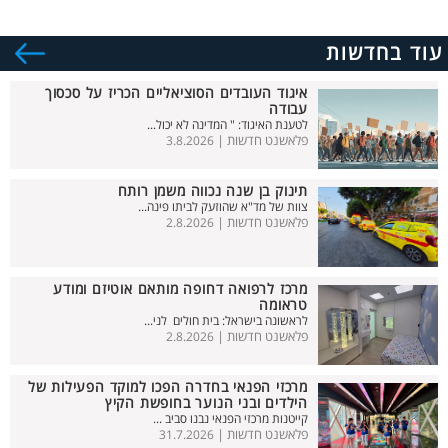
עוד בחדשות
איגוד העובדים הסוציאליים הכריז על סכסוך
עבודה
לטענת האיגוד: " המדינה לא יכול...
פלאשנט חדשות |
3.8.2026
תינוק בן שנה נכווה משמן רותח
צוות של מד"א שהוזעק לביתו פינה...
פלאשנט חדשות |
2.8.2026
מרכז לרפואה דחופה מותאם אוטיזם ומודע
טראומה
לראשונה בישראל: בית חולים לני...
פלאשנט חדשות |
2.8.2026
מרכזי הפנאי בחדרה הפכו למוקד הפעילות של
הילדים ובני הנוער בחופשת הקיץ
קייטנות מרכזי הפנאי נבנו סביב ...
פלאשנט חדשות |
31.7.2026