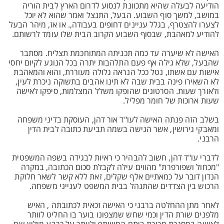
הודיעה לבעלה שהיא מתכוונת לנסוע לדרום הארץ לבית הוריה
במושב, למשך סוף השבוע. הבעל, התנצל ואמר שהוא לא יוכל
לצערו להצטרף, בגלל עניינים דחופים בעבודה,. או אז, מיהר הבעל
להודיע למאהבת, שבסוף השבוע הקרוב הבית שלו עומד לרשותם.
האישה לא שיערה עד כמה תכניתה המתוחכמת תצליח. מסתבר
שהבעל, שלא גילה אף פעם התלהבות יתרה בכל הנוגע לקיום יחסי
אישות עם אשתו, נטל ככל הנראה גלולה מעוררת, והוא והמאהבת
לא השאירו פינה בבית שבה לא תינו אהבים בתשוקה ניכרת לעין,
ולאורך שעות. הסרטונים שהופקו משלל המצלמות, סיפקו לאישה
שעות ארוכות של חומר מפליל.
בשלב הזה פנתה האישה לעו"ד אור דהן, העוסקת בדיני משפחה
ומאבקי גירושין, אשר הגישה בשמה תביעת כתובה לבית הדין
הרבני.
לדברי עו"ד דהן, חשוב להבהיר כי ראיות לבגידה בשפה המשפטית
"מכחול ושפורפרת" מהווים עילה לקבלת סכום הכתובה, במקרה
הנדון דובר על כמאתיים אלף שקלים, זאת ללא קשר לשאר חלוקת
הרכוש בין הצדדים שהתנהל בבית המשפט לענייני משפחה.
לאחר מתן ההחלטה ברבני כי האישה זכאית לכתובתה , האיש
מלפנים שורת הדין וכמי שחש שמצפונו בוער בו החליט לוותר