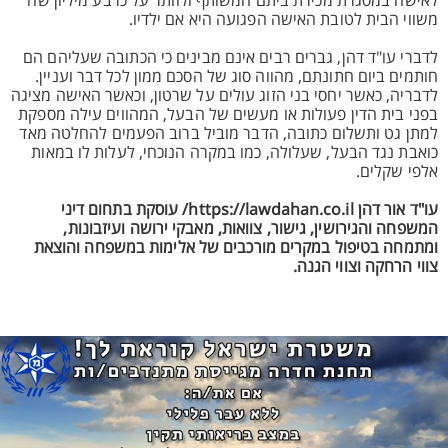
לאישה במסגרת מכירת ביתם המשותף ולוותר על כרבע מיליון שח
משווי הבית לטובת האישה הפגועה היא אם ילדיו.
לדברי עו"ד דהן, גברים רבים אינם מבינים כי הכתובה שעליהם הם
חותמים ביום חתונתם, מהווה סוג של הסכם ממון לכל דבר ועניין.
לדבריה, כאשר יחסי בני הזוג עולים על שרטון, וכאשר האישה מציגה
בפני בית הדין פעולות או מעשים של הבעל, המהווים עילה מספקת
למתן גט ותשלום כתובה, הדבר מוביל ברוב הפעמים להחלטה מאד
כואבת נגד הבעל, שעלולה, כמו במקרה הנוכחי, לעלות לו במאות
אלפי שקלים.
עו"ד אור דהן https://lawdahan.co.il/ עוסקת בתחום דיני
המשפחה והגירושין, גישור, צוואות, מאבקי ירושה ועיזבונות,
ומתמחה בטיפול במקרים מורכבים של אלימות במשפחה והוצאת
צווי הרחקה וצווי הגנה.