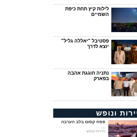
לילות קיץ תחת כיפת
השמיים
פסטיבל "יאללה גליל"
יוצא לדרך
נתניה חוגגת אהבה
בפארק
ירות ונופש
פסח קסום בלב הערבה
...
תיירות ונופש