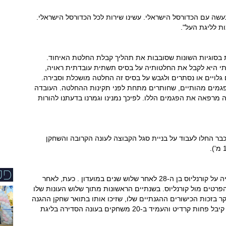
 נעשה עם הכדורסל הישראלי. עשינו שירות לכל הכדורסל הישראלי.
ת לליגת העל".
ות בסוגיות השונות שסובבות את תהליך קבלת החלטת האיחוד.
תי היא לקבל את החלטותיה על בסיס תשתית עובדתית ראויה,
ים גלויים או נסתרים ולגבש על בסיס זה החלטה מושכלת וסבירה.
 פגמים מהותיים, שחותרים מתחת לפני תקינות ההחלטה. העובדה
רפאה את הפגמים הללו. לפיכך נמנינו וגמרנו בדעתנו להורות
בר החלו לעבוד על בניית סגל הקבוצה לעונה הקרובה והשחקן
הפועל ירושלים החליטה שלא למשש את האופציה על קורנליוס בן ה-28 לאחר שלוש שנים במועדון . כעת, לאחר
רטים מול קורנליוס. בשנתיים הראשונות מתוך שלוש העונות שלו
קר בזכות הכישורים ההגנתיים שלו, שזיכו אותו בתואר שחקן ההגנה
של ליגת העל ב-22/23. בעונה החולפת קורנליוס קיבל פחות קרדיט והעמיד ב-20 משחקים בעונה הסדירה בליגת