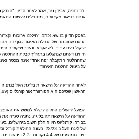
יו"ר נתניה, אבידן נגר, אמר לאחר הדיון: "הצדק
אנחנו בפיגור מקצועית, מתחילים לעשות התאמו
בפסק הדיון בנושא נכתב: "הילכנו ארוכות וקצר
הראנו שחובתה של הנהלת האיגוד כגוף דו- מהו
שיקול דעת ענייני, לא אקראי ונעדר שיקולים זר
חיווינו דעתנו שנתגלעו בתהליך קבלת ההחלטה
שההחלטה התקבלה "פה אחד" אינה מכסה ואינה מ
על ביטול החלטת האיחוד".
לאחר ההודעה על הישארות בליגת העל בנתניה כ
הראשון שסיכם הוא הפורוורד אור קורנליוס (1.99 מ').
ההודעה על הישארותה בליגה, נתניה סגרה את הפ
בבירה, קורנליוס היווה חלק חשוב בירושלים, בעי
ווינר ממוצעים של 4.4 נקודות ו-2.2 ריבאונדים.