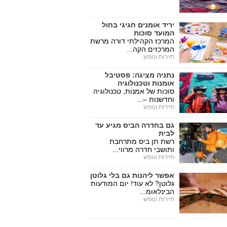
יריד אומנים חגיגי בחול
המועד סוכות
המרכז הקהילתי דורה מרשת
המרכזים הקה...
תיירות ונופש
נתניה מציגה: פסטיבל
אומנות וטכנולוגיה
סוכות של אמנות, טכנולוגיה
וחדשנות –...
תיירות ונופש
גם בחדרה הביס מגיע עד
לבית
רשת תן ביס מתרחבת
ותושבי חדרה מרווי...
תיירות ונופש
אפשר ליהנות גם בלי גלוטן
גלוטן? לא עוד! יום המודעות
הבינלאומ...
תיירות ונופש