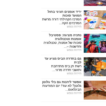
יריד אומנים חגיגי בחול
המועד סוכות
המרכז הקהילתי דורה מרשת
המרכזים הקה...
תיירות ונופש
נתניה מציגה: פסטיבל
אומנות וטכנולוגיה
סוכות של אמנות, טכנולוגיה
וחדשנות –...
תיירות ונופש
גם בחדרה הביס מגיע עד
לבית
רשת תן ביס מתרחבת
ותושבי חדרה מרווי...
תיירות ונופש
אפשר ליהנות גם בלי גלוטן
גלוטן? לא עוד! יום המודעות
הבינלאומ...
תיירות ונופש