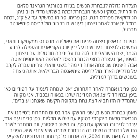
הצלחה גדולה לנבחרת הנשים בג'ודו בטורניר הגראנד סלאם
היוקרתית בטוקיו כאשר הנבחרת זכתה בשלוש מדליות וביניהן
הג'ודוקאית מפרדס חנה, גפן פרימו. פרימו במשקל עד 52 ק"ג, זכתה
במדליית ארד לאחר ניצחון בעונשים בקרוב מול לריסה פימיאנטה
מברזיל.
בסיבוב הראשון ניצחה פרימו את פאולינה מרטינס ממקסיקו בווזארי,
המשיכה לניצחון בעונשים על ירין יונג הקוריאנית והעפילה לרבע
הגמר, שם הישראלית דילגה גם על יריבה מונגולית עם ניצחון
באיפון, אך נעצרה בחצי הגמר בהפסד לאלופה האולימפית אוטה
אבה היפנית שניצחה אותה די מהר בשני ווזארי. פרימו עברה לקרב
על מדליית הארד מול לריסה פימיאנטה הברזילאית אותה ניצחה
בעונשים בדרך למדליה.
גפן פרימו אמרה לאחר התחרות: ״אני שמחה לעמוד על הפודיום כאן
ביפן ובמיוחד לייצג את המדינה שלנו בגאווה ובכבוד. אני מקווה
שהמדליה הזו תביא קצת נחת בתקופה הקשה שאנחנו עוברים".
מאמן נבחרת הנשים, שני הרשקו אמר בסיום התחרות :"סיימנו את
הגראנד סלאם היוקרתי בטוקיו עם שלוש מדליות. גפן פרימו עם ארד,
ענבר לניר ורז הרשקו עם כסף. זה הישג היסטורי, וזה מתחבר לשנה
הזו של נבחרת הנשים בה הנבחרת שברה שיא אחרי שיא. הפנים
שלנו לקראת שנת 2024, לה אנחנו כל כך מחכים וערוכים להשקיע