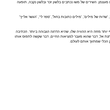
 מעצמן. השירים של משו נכתבים בלשון זכר ובלשון נקבה, תופעה
דות של מילים', 'מילים כתובות בחול', 'ספר לי', 'הגשר אלייך'
 יותר מזזה היא ההוויה שלו, שהיא הדרגה הגבוהה ביותר. הכתיבה
מתנת אל, דבר שהוא מעבר למציאות החיים, דבר שקשה לתפוס אותו
 הכלי שמתווך אותם לעולם.