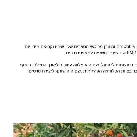
הקוראים של משו באים מאתרי הרשת, פייסבוק ואי0סטגרם וכמובן מרוכשי הספרים שלו. שיריו נקראים מידי יום
ים עצומות לרווחה'. שם הוא מלווה עיוורים לאורך הטיילת. בנוסף
בר בצוות הטלוויזיה הקהילתית ,שם היה שותף ליצירת סרטים