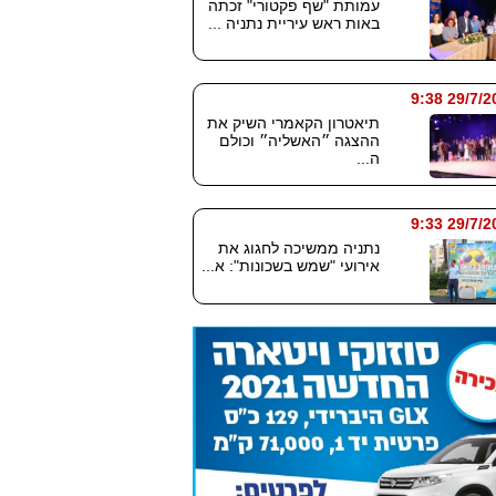
עמותת "שף פקטורי" זכתה
באות ראש עיריית נתניה ...
29/7/2026
תיאטרון הקאמרי השיק את
ההצגה ״האשליה״ וכולם
ה...
29/7/2026
נתניה ממשיכה לחגוג את
אירועי "שמש בשכונות": א...