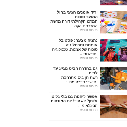
יריד אומנים חגיגי בחול
המועד סוכות
המרכז הקהילתי דורה מרשת
המרכזים הקה...
תיירות ונופש
נתניה מציגה: פסטיבל
אומנות וטכנולוגיה
סוכות של אמנות, טכנולוגיה
וחדשנות –...
תיירות ונופש
גם בחדרה הביס מגיע עד
לבית
רשת תן ביס מתרחבת
ותושבי חדרה מרווי...
תיירות ונופש
אפשר ליהנות גם בלי גלוטן
גלוטן? לא עוד! יום המודעות
הבינלאומ...
תיירות ונופש