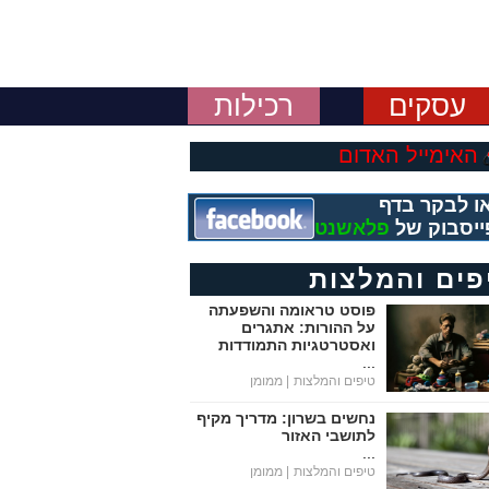
עסקים
רכילות
האימייל האדום
ו לבקר בדף
ייסבוק של
פלאשנט
פים והמלצות
פוסט טראומה והשפעתה
על ההורות: אתגרים
ואסטרטגיות התמודדות
...
טיפים והמלצות
| ממומן
נחשים בשרון: מדריך מקיף
לתושבי האזור
...
טיפים והמלצות
| ממומן