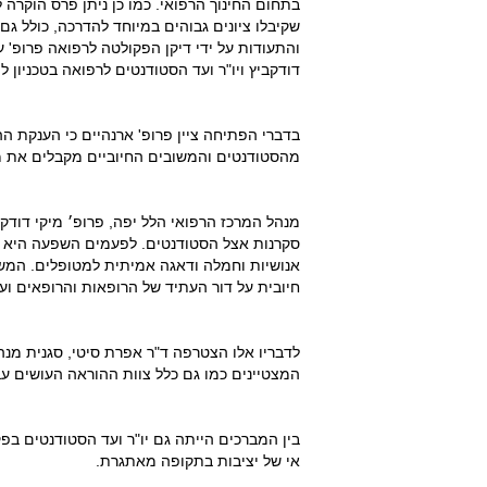
בתחום החינוך הרפואי. כמו כן ניתן פרס הוקרה
שקיבלו ציונים גבוהים במיוחד להדרכה, כולל ג
והתעודות על ידי דיקן הפקולטה לרפואה פרופ' ע
דודקביץ ויו"ר ועד הסטודנטים לרפואה בטכניון לי
בדברי הפתיחה ציין פרופ' ארנהיים כי הענקת ה
מהסטודנטים והמשובים החיוביים מקבלים את 
מנהל המרכז הרפואי הלל יפה, פרופ׳ מיקי דודק
סקרנות אצל הסטודנטים. לפעמים השפעה היא לא
אנושיות וחמלה ודאגה אמיתית למטופלים. המשו
חיובית על דור העתיד של הרופאות והרופאים ועל
לדבריו אלו הצטרפה ד"ר אפרת סיטי, סגנית מנ
המצטיינים כמו גם כלל צוות ההוראה העושים ע
בין המברכים הייתה גם יו"ר ועד הסטודנטים בפק
אי של יציבות בתקופה מאתגרת.