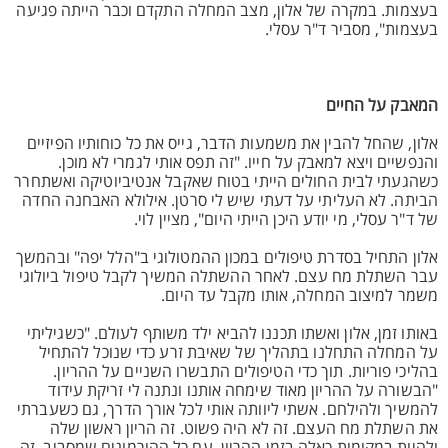
בעצמות. במקרה של אלון, מצב המחלה התקדם וכבר הייתה פגיעה
בעצמות", מסביר ד"ר עסלי.
המאבק על החיים
אלון, שהחל להבין את משמעות הדבר, גייס את כל כוחותיו הפיזיים
והנפשיים ויצא למאבק על חייו. "זה תפס אותי לגמרי לא מוכן.
כשהגעתי לבית החולים הייתי בטוח שאקבל אנטיביוטיקה ואשתחרר
הביתה. לא העליתי על דעתי שיש לי סרטן. אילולא האבחנה החדה
של ד"ר עסלי, מי יודע היכן הייתי היום", מציין לוי.
אלון התחיל בסדרת טיפולים במכון ההמטולוגי ב"הלל יפה" ובהמשך
עבר השתלת מח עצם. לאחר ההשתלה המשיך לקבל טיפול ביולוגי
משמר למיצוב המחלה, אותו מקבל עד היום.
באותו זמן, אלון ואשתו תכננו להביא ילד משותף לעולם. "כשגיליתי
על המחלה התחלנו בתהליך של שאיבת זרע כדי שנוכל להתחיל
בהליכי פוריות. תוך כדי הטיפולים התבשרו השניים על ההריון.
"הבשורה על ההריון מאוד שימחה אותנו ונתנה לי זריקת עידוד
להמשיך ולהילחם. אשתי ליוותה אותי לכל אורך הדרך, גם כשעברתי
את השתלת מח העצם. זה לא היה פשוט. זה הריון ראשון שלה