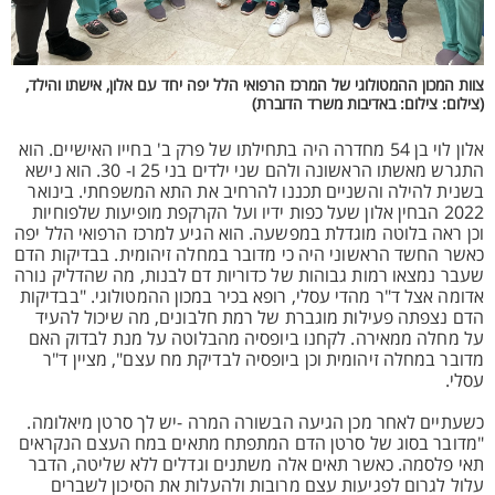
צוות המכון ההמטולוגי של המרכז הרפואי הלל יפה יחד עם אלון, אישתו והילד,
(צילום: צילום: באדיבות משרד הדוברת)
אלון לוי בן 54 מחדרה היה בתחילתו של פרק ב' בחייו האישיים. הוא
התגרש מאשתו הראשונה ולהם שני ילדים בני 25 ו- 30. הוא נישא
בשנית להילה והשניים תכננו להרחיב את התא המשפחתי. בינואר
2022 הבחין אלון שעל כפות ידיו ועל הקרקפת מופיעות שלפוחיות
וכן ראה בלוטה מוגדלת במפשעה. הוא הגיע למרכז הרפואי הלל יפה
כאשר החשד הראשוני היה כי מדובר במחלה זיהומית. בבדיקות הדם
שעבר נמצאו רמות גבוהות של כדוריות דם לבנות, מה שהדליק נורה
אדומה אצל ד"ר מהדי עסלי, רופא בכיר במכון ההמטולוגי. "בבדיקות
הדם נצפתה פעילות מוגברת של רמת חלבונים, מה שיכול להעיד
על מחלה ממאירה. לקחנו ביופסיה מהבלוטה על מנת לבדוק האם
מדובר במחלה זיהומית וכן ביופסיה לבדיקת מח עצם", מציין ד"ר
עסלי.
כשעתיים לאחר מכן הגיעה הבשורה המרה -יש לך סרטן מיאלומה.
"מדובר בסוג של סרטן הדם המתפתח מתאים במח העצם הנקראים
תאי פלסמה. כאשר תאים אלה משתנים וגדלים ללא שליטה, הדבר
עלול לגרום לפגיעות עצם מרובות ולהעלות את הסיכון לשברים