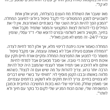
ולהיות במקומות כאלה בזמן ההריון, עם כל ההורמונים שמסביב, זה
לא קל".
מאז שעבר את השתלת מח העצם בהצלחה, מגיע אלון אחת
לשבועיים למכון ההמטולוגי כדי לקבל טיפול ביולוגי למיצוב המחלה.
"המכון הפך להיות הבית השני שלי בשנתיים האחרונות. אין לי את
המילים כדי להודות לצוות המקצועי והמסור שתמיד מקבל אותי
בחיוך, מקשיב ודואג לשלומי ובפרט לרופא שלי- ד"ר עסלי, שזמין
עבורי 24/7- זה ממש לא מובן מאליו".
המחלה כאמור אינה ניתנת לריפוי מלא, אך אלון למד לחיות לצדה.
"המחלה אומנם פעילה אבל לא באותה עוצמה. אני מקבל טיפול
משמר כדי למנוע את התפרצות המחלה ומקיים אורח חיים תקין עם
איכות חיים ברמה די טובה. אני סובל מכאבים אבל למדתי לחיות
איתם ולא להיכנע ואני תמיד אומר לעצמי שהמצב היה יכול להיות
הרבה יותר גרוע. צריך להודות על מה שיש ועם זה לנצח". כשהוא
מלווה באשתו ובבנו הקטן מוסיף לוי: "חוויתי על בשרי שיש דברים
לא צפויים בחיים. צריך להיות חזקים ולא לשקוע ברחמים עצמיים.
אני מאמין שחלק מהריפוי שלי הוא בזכות החשיבה החיובית וכמובן
המשפחה שלי, שהם הכוח המניע שלי לקום כל בוקר עם חיוך ולא
לוותר".