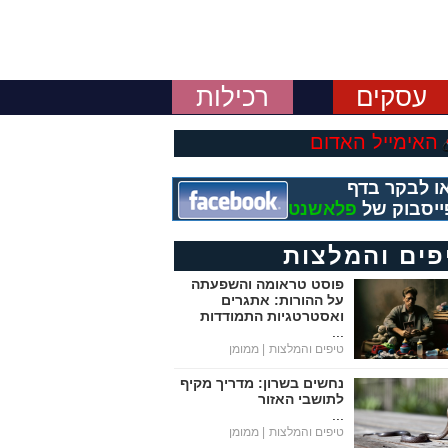
עסקים
רכילות
האימייל האדום
ו לבקר בדף
ייסבוק של
פלאשנט
פים והמלצות
פוסט טראומה והשפעתה
על ההורות: אתגרים
ואסטרטגיות התמודדות
...
טיפים והמלצות
| ממומן
נחשים בשרון: מדריך מקיף
לתושבי האזור
...
טיפים והמלצות
| ממומן