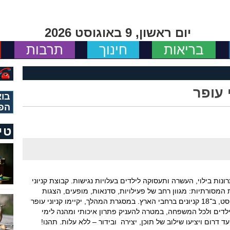
יום ראשון, 9 באוגוסט 2026
בריאות
חינוך
תרבות
 עופר
בוא
הפ
טי
ות בילוי, העשרה ותעסוקה לילדים בעלויות נגישות. קבוצת קניוני
המסורתיות: מגוון רחב של פעילויות, סדנאות, מופעים, הצגות
ואטרקציות ללא תשלום, במהלך חודשי יולי–אוגוסט, ב־18 קניונים ברחבי הארץ. במסגרת המהלך, יקיימו קניוני עופר
 לילדים ולכל המשפחה, במטרה להעניק פתרון איכותי ומהנה לימי
 דרום ויציעו שילוב של תוכן, יצירה ובידור – ללא עלות. תהנו!