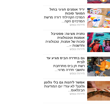
יריד אומנים חגיגי בחול
המועד סוכות
המרכז הקהילתי דורה מרשת
המרכזים הקה...
תיירות ונופש
נתניה מציגה: פסטיבל
אומנות וטכנולוגיה
סוכות של אמנות, טכנולוגיה
וחדשנות –...
תיירות ונופש
גם בחדרה הביס מגיע עד
לבית
רשת תן ביס מתרחבת
ותושבי חדרה מרווי...
תיירות ונופש
אפשר ליהנות גם בלי גלוטן
גלוטן? לא עוד! יום המודעות
הבינלאומ...
תיירות ונופש