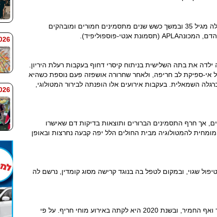
על פי כתב התביעה, האישה, תושבת השרון, סבלה מגיל 35 ובמשך כשש שנים מתסמינים חמורים ומובהקים
 אנטי-פוספוליפיד).
 7:59
ובר 2013, לאחר שהאישה ילדה את בתה השלישית בניתוח קיסרי דחוף בעקבות רעלת היריון.
ל אי-ספיקת לב חריפה, ולאחר שחרורה אושפזה פעם נוספת כשהיא
גלה השמאלית. בעקבות אירועים אלו הופנתה לבירור המטולוגי,
 7:58
ם, אך חרף התסמינים הברורים ותוצאות בדיקות דם שאישרו
ופן חד-משמעי שהיא לוקה בתסמונת APLA. מומחית להמטולוגיה מבית החולים הלל יפה קבעה נחרצות ובאופן
ול שגוי, ובמקום לטפל בה בנוגד קרישה מסוג קומדין, נרשם לה
לפי כתב התביעה, מצבה של האישה לא השתפר ואף החמיר, ובשנת 2020 היא לקתה באירוע מוחי חריף. על פי