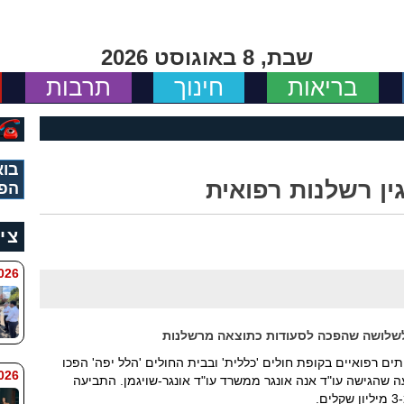
שבת, 8 באוגוסט 2026
בריאות
חינוך
תרבות
בוא
ין רשלנות רפואית
הפי
צי
 8:11
לשלושה שהפכה לסעודות כתוצאה מרשלנות
ם רפואיים בקופת חולים 'כללית' ובבית החולים 'הלל יפה' הפכו
6 8:7
ך נטען בתביעה שהגישה עו"ד אנה אונגר ממשרד עו"ד אונגר-שויגמן. התביעה
.