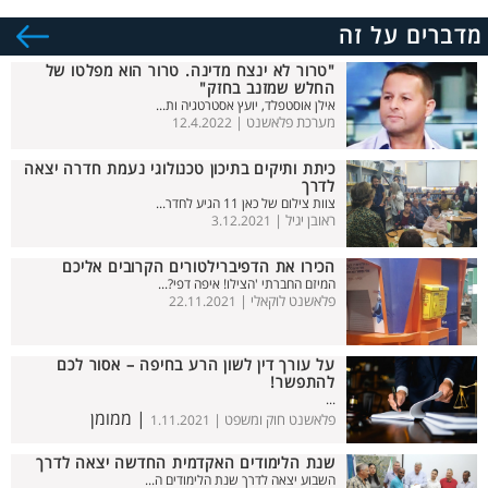
מדברים על זה
"טרור לא ינצח מדינה. טרור הוא מפלטו של
החלש שמזנב בחזק"
אילן אוסטפלד, יועץ אסטרטגיה ות...
מערכת פלאשנט |
12.4.2022
כיתת ותיקים בתיכון טכנולוגי נעמת חדרה יצאה
לדרך
צוות צילום של כאן 11 הגיע לחדר...
ראובן יגיל |
3.12.2021
הכירו את הדפיברילטורים הקרובים אליכם
המיזם החברתי 'הצילו! איפה דפי?...
פלאשנט לוקאלי |
22.11.2021
על עורך דין לשון הרע בחיפה – אסור לכם
להתפשר!
...
| ממומן
פלאשנט חוק ומשפט |
1.11.2021
שנת הלימודים האקדמית החדשה יצאה לדרך
השבוע יצאה לדרך שנת הלימודים ה...