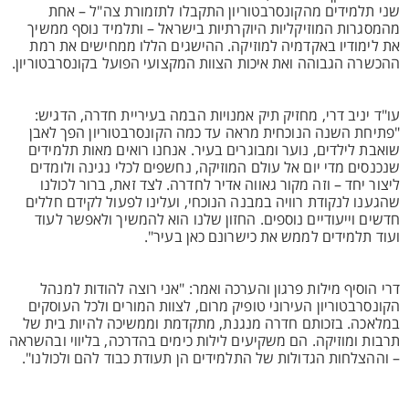
שני תלמידים מהקונסרבטוריון התקבלו לתזמורת צה"ל – אחת
מהמסגרות המוזיקליות היוקרתיות בישראל – ותלמיד נוסף ממשיך
את לימודיו באקדמיה למוזיקה. ההישגים הללו ממחישים את רמת
ההכשרה הגבוהה ואת איכות הצוות המקצועי הפועל בקונסרבטוריון.
עו"ד יניב דרי, מחזיק תיק אמנויות הבמה בעיריית חדרה, הדגיש:
"פתיחת השנה הנוכחית מראה עד כמה הקונסרבטוריון הפך לאבן
שואבת לילדים, נוער ומבוגרים בעיר. אנחנו רואים מאות תלמידים
שנכנסים מדי יום אל עולם המוזיקה, נחשפים לכלי נגינה ולומדים
ליצור יחד – וזה מקור גאווה אדיר לחדרה. לצד זאת, ברור לכולנו
שהגענו לנקודת רוויה במבנה הנוכחי, ועלינו לפעול לקידם חללים
חדשים וייעודיים נוספים. החזון שלנו הוא להמשיך ולאפשר לעוד
ועוד תלמידים לממש את כישרונם כאן בעיר".
דרי הוסיף מילות פרגון והערכה ואמר: "אני רוצה להודות למנהל
הקונסרבטוריון העירוני טופיק מרום, לצוות המורים ולכל העוסקים
במלאכה. בזכותם חדרה מנגנת, מתקדמת וממשיכה להיות בית של
תרבות ומוזיקה. הם משקיעים לילות כימים בהדרכה, בליווי ובהשראה
– וההצלחות הגדולות של התלמידים הן תעודת כבוד להם ולכולנו".