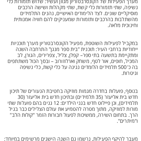
מערך הפעילות של הקונסרבטוריון מגוון ועשיר: שלוש תזמורות כלי
נשיפה, שתי תזמורות כלי קשת, שתי מקהלות ושישה הרכבים
מוסיקליים שונים. לצד הלימודים האישיים, נהנים התלמידים
מהשתלבות בהרכבים ותזמורות שמעניקים להם חוויה אמנותית
וחינוכית מלאה.
במקביל לפעילות השוטפת, מפעיל הקונסרבטוריון מערך תוכניות
ייחודיות ברחבי העיר: תוכנית "בית ספר מנגן" התרחבה השנה
ומתקיימת בתשעה בתי ספר– קפלן, צליל, צפרירים, הגורן, לב
המכיל, חופים, אור לטף, משחק וארלוזורוב – ובסך הכול משתתפים
בה כ־500 תלמידים הלומדים נגינה על כלי קשת, כלי נשיפה
וגיטרות.
בנוסף, פועלות בחדרה מגמות מוזיקה בחטיבת הנעורים של תיכון
חדש בית אליעזר (35 תלמידים) ובתיכון חדש בית אליעזר (30
תלמידים), וכן פיילוט חדש בגני הילדים: 12 גנים בהם פועלות שתי
מורות למוזיקה, מתוך מטרה להטמיע את עולם הצלילים כבר בגיל
הרך. בתחום השירה, ממשיכות לפעול חבורות הזמר "קולות הלב"
ו"מיתרים".
מעבר להיקף הפעילות, נרשמו גם השנה הישגים מרשימים במיוחד: