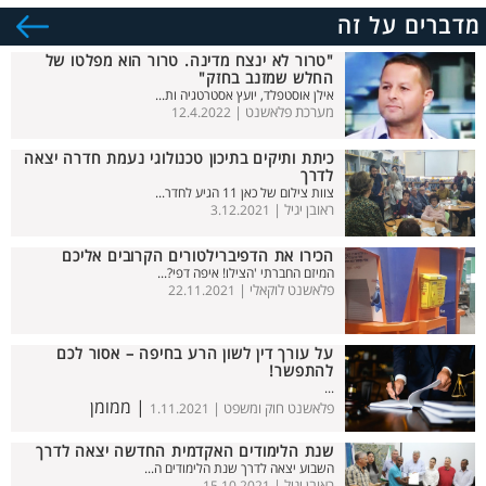
מדברים על זה
"טרור לא ינצח מדינה. טרור הוא מפלטו של
החלש שמזנב בחזק"
אילן אוסטפלד, יועץ אסטרטגיה ות...
מערכת פלאשנט |
12.4.2022
כיתת ותיקים בתיכון טכנולוגי נעמת חדרה יצאה
לדרך
צוות צילום של כאן 11 הגיע לחדר...
ראובן יגיל |
3.12.2021
הכירו את הדפיברילטורים הקרובים אליכם
המיזם החברתי 'הצילו! איפה דפי?...
פלאשנט לוקאלי |
22.11.2021
על עורך דין לשון הרע בחיפה – אסור לכם
להתפשר!
...
| ממומן
פלאשנט חוק ומשפט |
1.11.2021
שנת הלימודים האקדמית החדשה יצאה לדרך
השבוע יצאה לדרך שנת הלימודים ה...
ראובן יגיל |