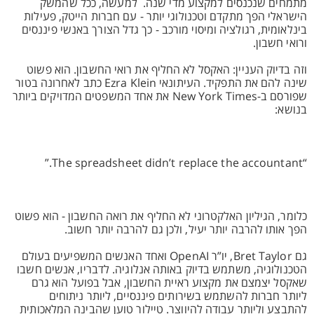
מתמחים שנכנסים למקצוע מדי שנה. למעשה, ככל שהמשק
הישראלי הפך מתקדם וטכנולוגי יותר - עם חברות הייטק, פעילות
בינלאומית, רגולציה ומיסוי מורכב - כך גדל הצורך באנשי פיננסים
ורואי חשבון.
וזה בדיוק העניין: האקסל לא החליף את רואי החשבון. הוא פשוט
שינה להם את התפקיד. העיתונאי Ezra Klein כתב לאחרונה בטור
שפורסם ב-New York Times את אחד המשפטים המדויקים ביותר
בנושא:
“The spreadsheet didn’t replace the accountant.”
כלומר, הגיליון האלקטרוני לא החליף את רואה החשבון - הוא פשוט
הפך אותו להרבה יותר יעיל, ולכן גם להרבה יותר חשוב.
גם Bret Taylor, יו”ר OpenAI ואחד האנשים המשפיעים בעולם
הטכנולוגיה, משתמש בדיוק באותה אנלוגיה. לדבריו, אנשים חשבו
שאקסל יצמצם את מקצוע ראיית החשבון, אבל בפועל הוא גרם
ליותר חברות להשתמש בשירותים פיננסיים, ליותר ניתוחים
להתבצע וליותר עבודה להיווצר. טיילור טוען שהבינה המלאכותית