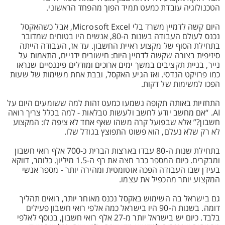
הטכנולוגיה עובדת כמעט תמיד הפוך מהפחד הראשוני.
היום קשה לדמיין משרד בלי Microsoft Excel, אבל כשהאקסל
נכנס לעולם העבודה בשנות ה-80, אנשים היו בטוחים שמדובר
בתחילת הסוף של מקצוע ראיית החשבון. עד אז, העבודה הייתה
סיזיפית בצורה שקשה לדמיין היום: חישובים ידניים, התאמות על
נייר, בניית תקציבים במשך ימים ארוכים ומודלים פיננסיים שנראו
כמו פרויקט הנדסי. ואז הגיע האקסל, ובבת אחת משימות של שעות
הפכו למשימות של דקות.
התחזיות באותה תקופה נשמעו כמעט זהות למה ששומעים היום על
AI. “אם מחשב יודע לחשב ולעשות טבלאות - למה בכלל צריך רואה
חשבון?” אלא שבפועל קרה משהו שאף אחד לא ציפה לו: המקצוע
לא רק שלא נעלם, הוא פשוט התפוצץ בגודל שלו.
בתחילת שנות ה-80 עבדו בארצות הברית כ-700 אלף רואי חשבון
ומבקרים. כיום המספר כבר חצה את רף ה-1.5 מיליון. כלומר, דווקא
בעידן שבו העבודה הפכה אוטומטית ומהירה יותר - מספר אנשי
המקצוע יותר מהכפיל את עצמו.
גם בישראל בה השימוש באקסל נכנס מאוחר יותר, רואים תהליך
דומה. בשנות ה-90 היו בישראל כמה אלפי רואי חשבון פעילים
בלבד. כיום יש בישראל יותר מ-27 אלף רואי חשבון, בנוסף לאלפי