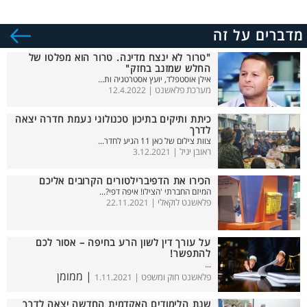
מדברים על זה
"טרור לא ינצח מדינה. טרור הוא מפלטו של
החלש שמזנב בחזק"
אילן אוסטפלד, יועץ אסטרטגיה ות...
מערכת פלאשנט |
12.4.2022
כיתת ותיקים בתיכון טכנולוגי נעמת חדרה יצאה
לדרך
צוות צילום של כאן 11 הגיע לחדר...
ראובן יגיל |
3.12.2021
הכירו את הדפיברילטורים הקרובים אליכם
המיזם החברתי 'הצילו! איפה דפי?...
פלאשנט לוקאלי |
22.11.2021
על עורך דין לשון הרע בחיפה – אסור לכם
להתפשר!
...
| ממומן
פלאשנט חוק ומשפט |
1.11.2021
שנת הלימודים האקדמית החדשה יצאה לדרך