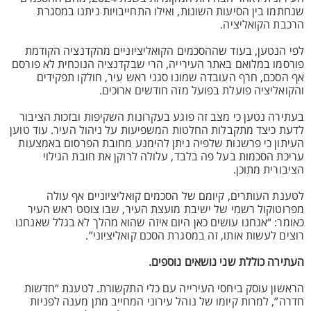
שנחתמו בין הסיעות השונות, ואילו התחייבויות ניתנו במסגרת
הרכבת הקואליציה.
לפי הנטען, בעוד שההסכמים הקואליציוניים מהקדנציה הקודמת
פורסמו במלואם באתר העירייה, הרי שבקדנציה הנוכחית לא פורסם
אף הסכם, חרף העובדה שמונו סגני ראש עיר, חולקו תפקידים
והקואליציה פועלת בפועל מזה חודשים ארוכים.
בעתירה נטען כי מצב זה פוגע בעקרונות השקיפות ובזכות הציבור
לדעת כיצד מתקבלות החלטות המשפיעות על ניהול העיר. עוד טוען
העיתון כי פרשנות שלפיה ניתן להימנע מחובת הפרסום באמצעות
עריכת הסכמות בעל פה בלבד, עלולה לרוקן את חובת הגילוי
הציבורית מתוכן.
לטענת העותרים, קיומם של הסכמים קואליציוניים אף עולה
מפרוטוקול רשמי של ישיבת מועצת העיר, שבו צוטט ראש העיר
כאומר: “אנחנו עושים כאן היום איזה שהוא מהלך לא בגלל שאנחנו
רוצים לעשות אותו, זה במסגרת הסכם קואליציוני”.
העתירה כוללת שני נושאים נוספים.
הראשון עוסק ביחסי העירייה עם כלי התקשורת. לטענת “חדשות
חדרה”, למרות קיומו של נוהל עירוני המחייב מתן מענה לפניות