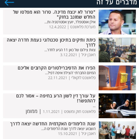
מדברים על זה
"טרור לא ינצח מדינה. טרור הוא מפלטו של
החלש שמזנב בחזק"
אילן אוסטפלד, יועץ אסטרטגיה ות...
מערכת פלאשנט |
12.4.2022
כיתת ותיקים בתיכון טכנולוגי נעמת חדרה יצאה
לדרך
צוות צילום של כאן 11 הגיע לחדר...
ראובן יגיל |
3.12.2021
הכירו את הדפיברילטורים הקרובים אליכם
המיזם החברתי 'הצילו! איפה דפי?...
פלאשנט לוקאלי |
22.11.2021
על עורך דין לשון הרע בחיפה – אסור לכם
להתפשר!
...
| ממומן
פלאשנט חוק ומשפט |
1.11.2021
שנת הלימודים האקדמית החדשה יצאה לדרך
השבוע יצאה לדרך שנת הלימודים ה...
ראובן יגיל |
15.10.2021