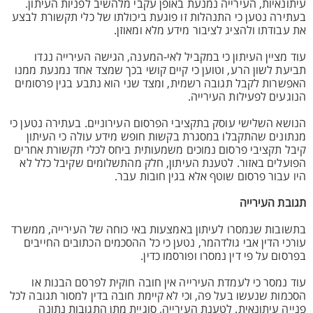
עיתונאיות, העירייה נמנעת באופן עקבי מלהשיב לפניות העיתון.
בעתירה נטען כי התנהלות זו פוגעת ביכולתו של כלי תקשורת לבצע
את עבודתו ולהציג לציבור מידע מלא ומאוזן.
עוד מציין העיתון כי במקביל לאי-המענה, הגישה העירייה נגדו
תביעת לשון הרע, וטוען כי קיים קושי בכך שמצד אחד נמנעת ממנו
האפשרות לקבל תגובה רשמית, ומצד שני הוא נתבע בגין פרסומים
הנוגעים לפעילות העירייה.
הנושא השלישי עוסק בתקציבי הפרסום העירוניים. בעתירה נטען כי
מנתונים שהתקבלו במסגרת בקשות חופש מידע עולה כי העיתון
קיבל תקציבי פרסום נמוכים משמעותית ביחס לכלי תקשורת אחרים
הפועלים באזור. לטענת העיתון, חלק מהתשלומים שקיבל כלל לא
היו עבור פרסום שוטף אלא בגין חובות עבר.
תגובת העירייה
בתשובות שנמסרו לעיתון באמצעות באי כוחה של העירייה, ממשרד
עורכי הדין אבי גולדהמר, נטען כי כל ההסכמים הכתובים החייבים
בפרסום על פי דין נמסרו ופורסמו כדין.
עוד נמסר כי לעמדת העירייה אין חובה חוקית לפרסם הבנות או
הסכמות שנעשו בעל פה, וכי לא קיימת חובה בדין למסור תגובה לכל
פנייה עיתונאית. לטענת העירייה, סוגיית מתן התגובות נתונה